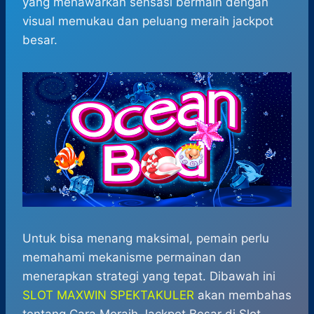
yang menawarkan sensasi bermain dengan
s
b
e
g
e
visual memukau dan peluang meraih jackpot
A
o
n
r
besar.
p
o
g
a
p
k
e
m
r
Untuk bisa menang maksimal, pemain perlu
memahami mekanisme permainan dan
menerapkan strategi yang tepat. Dibawah ini
SLOT MAXWIN SPEKTAKULER
akan membahas