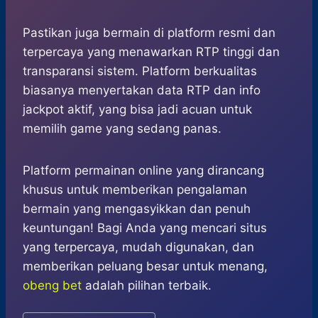
Pastikan juga bermain di platform resmi dan
terpercaya yang menawarkan RTP tinggi dan
transparansi sistem. Platform berkualitas
biasanya menyertakan data RTP dan info
jackpot aktif, yang bisa jadi acuan untuk
memilih game yang sedang panas.
Platform permainan online yang dirancang
khusus untuk memberikan pengalaman
bermain yang mengasyikkan dan penuh
keuntungan! Bagi Anda yang mencari situs
yang terpercaya, mudah digunakan, dan
memberikan peluang besar untuk menang,
obeng bet
adalah pilihan terbaik.
Post