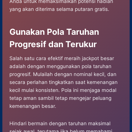
Anda untuk memaksimalkan potensi hadiah
yang akan diterima selama putaran gratis.
Gunakan Pola Taruhan
Progresif dan Terukur
Salah satu cara efektif meraih jackpot besar
adalah dengan menggunakan pola taruhan
progresif. Mulailah dengan nominal kecil, dan
secara perlahan tingkatkan saat kemenangan
kecil mulai konsisten. Pola ini menjaga modal
tetap aman sambil tetap mengejar peluang
kemenangan besar.
Hindari bermain dengan taruhan maksimal
sejak awal, terutama jika belum memahami