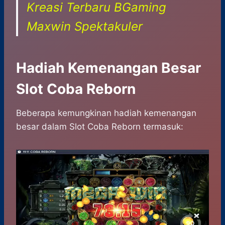
Kreasi Terbaru BGaming
Maxwin Spektakuler
Hadiah Kemenangan Besar
Slot Coba Reborn
Beberapa kemungkinan hadiah kemenangan
besar dalam Slot Coba Reborn termasuk: