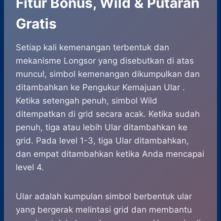
Fitur Bonus, Wild & Putaran
Gratis
Setiap kali kemenangan terbentuk dan
mekanisme Longsor yang disebutkan di atas
muncul, simbol kemenangan dikumpulkan dan
ditambahkan ke Pengukur Kemajuan Ular .
Ketika setengah penuh, simbol Wild
ditempatkan di grid secara acak. Ketika sudah
penuh, tiga atau lebih Ular ditambahkan ke
grid. Pada level 1-3, tiga Ular ditambahkan,
dan empat ditambahkan ketika Anda mencapai
level 4.
Ular adalah kumpulan simbol berbentuk ular
yang bergerak melintasi grid dan membantu