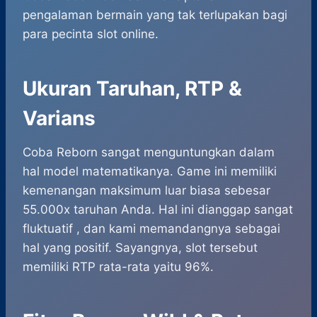
pengalaman bermain yang tak terlupakan bagi
para pecinta slot online.
Ukuran Taruhan, RTP &
Varians
Coba Reborn sangat menguntungkan dalam
hal model matematikanya. Game ini memiliki
kemenangan maksimum luar biasa sebesar
55.000x taruhan Anda. Hal ini dianggap sangat
fluktuatif , dan kami memandangnya sebagai
hal yang positif. Sayangnya, slot tersebut
memiliki RTP rata-rata yaitu 96%.