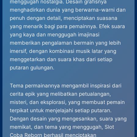
menggugah nostalgia. Desain grafisnya
menghadirkan dunia yang berwarna-warni dan
penuh dengan detail, menciptakan suasana
yang menarik bagi para pemainnya. Efek suara
yang kaya dan menggugah imajinasi
memberikan pengalaman bermain yang lebih
imersif, dengan kombinasi musik latar yang
menggetarkan dan suara khas dari setiap
putaran gulungan.
Tema permainannya mengambil inspirasi dari
cerita epik yang melibatkan petualangan,
misteri, dan eksplorasi, yang membuat pemain
terpikat untuk menjelajahi setiap putaran.
Dengan desain yang mengesankan, suara yang
memikat, dan tema yang menggugah, Slot
Coba Reborn berhasil menciptakan