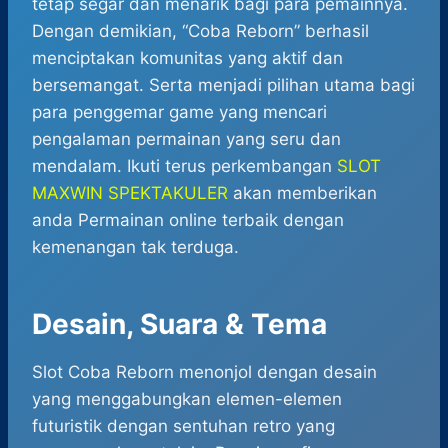
tetap segar dan menarik bagi para pemainnya.
Dengan demikian, “Coba Reborn” berhasil
menciptakan komunitas yang aktif dan
bersemangat. Serta menjadi pilihan utama bagi
para penggemar game yang mencari
pengalaman permainan yang seru dan
mendalam. Ikuti terus perkembangan
SLOT
MAXWIN SPEKTAKULER
akan memberikan
anda Permainan online terbaik dengan
kemenangan tak terduga.
Desain, Suara & Tema
Slot Coba Reborn menonjol dengan desain
yang menggabungkan elemen-elemen
futuristik dengan sentuhan retro yang