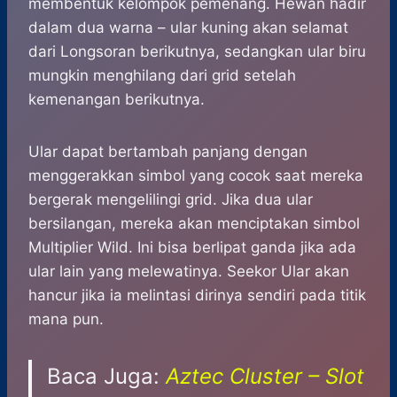
membentuk kelompok pemenang. Hewan hadir
dalam dua warna – ular kuning akan selamat
dari Longsoran berikutnya, sedangkan ular biru
mungkin menghilang dari grid setelah
kemenangan berikutnya.
Ular dapat bertambah panjang dengan
menggerakkan simbol yang cocok saat mereka
bergerak mengelilingi grid. Jika dua ular
bersilangan, mereka akan menciptakan simbol
Multiplier Wild. Ini bisa berlipat ganda jika ada
ular lain yang melewatinya. Seekor Ular akan
hancur jika ia melintasi dirinya sendiri pada titik
mana pun.
Baca Juga:
Aztec Cluster – Slot