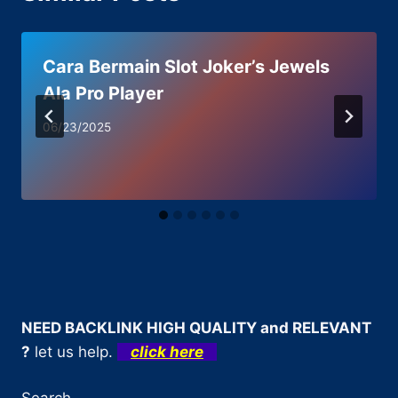
Cara Bermain Slot Joker’s Jewels
Ala Pro Player
By
06/23/2025
adminnetz
NEED BACKLINK HIGH QUALITY and RELEVANT
?
let us help.
click here