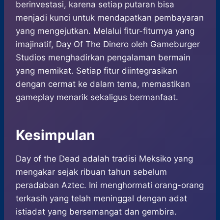
berinvestasi, karena setiap putaran bisa
menjadi kunci untuk mendapatkan pembayaran
yang mengejutkan. Melalui fitur-fiturnya yang
imajinatif, Day Of The Dinero oleh Gameburger
Studios menghadirkan pengalaman bermain
yang memikat. Setiap fitur diintegrasikan
dengan cermat ke dalam tema, memastikan
gameplay menarik sekaligus bermanfaat.
Kesimpulan
Day of the Dead adalah tradisi Meksiko yang
mengakar sejak ribuan tahun sebelum
peradaban Aztec. Ini menghormati orang-orang
terkasih yang telah meninggal dengan adat
istiadat yang bersemangat dan gembira.