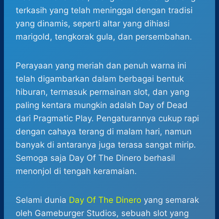
terkasih yang telah meninggal dengan tradisi
yang dinamis, seperti altar yang dihiasi
marigold, tengkorak gula, dan persembahan.
Perayaan yang meriah dan penuh warna ini
telah digambarkan dalam berbagai bentuk
hiburan, termasuk permainan slot, dan yang
paling kentara mungkin adalah Day of Dead
dari Pragmatic Play. Pengaturannya cukup rapi
dengan cahaya terang di malam hari, namun
banyak di antaranya juga terasa sangat mirip.
Semoga saja Day Of The Dinero berhasil
menonjol di tengah keramaian.
Selami dunia
Day Of The Dinero
yang semarak
oleh Gameburger Studios, sebuah slot yang