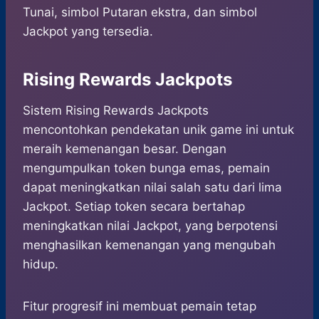
Tunai, simbol Putaran ekstra, dan simbol
Jackpot yang tersedia.
Rising Rewards Jackpots
Sistem Rising Rewards Jackpots
mencontohkan pendekatan unik game ini untuk
meraih kemenangan besar. Dengan
mengumpulkan token bunga emas, pemain
dapat meningkatkan nilai salah satu dari lima
Jackpot. Setiap token secara bertahap
meningkatkan nilai Jackpot, yang berpotensi
menghasilkan kemenangan yang mengubah
hidup.
Fitur progresif ini membuat pemain tetap