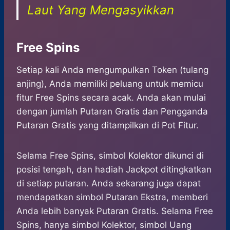
Laut Yang Mengasyikkan
Free Spins
Setiap kali Anda mengumpulkan Token (tulang
anjing), Anda memiliki peluang untuk memicu
fitur Free Spins secara acak. Anda akan mulai
dengan jumlah Putaran Gratis dan Pengganda
Putaran Gratis yang ditampilkan di Pot Fitur.
Selama Free Spins, simbol Kolektor dikunci di
posisi tengah, dan hadiah Jackpot ditingkatkan
di setiap putaran. Anda sekarang juga dapat
mendapatkan simbol Putaran Ekstra, memberi
Anda lebih banyak Putaran Gratis. Selama Free
Spins, hanya simbol Kolektor, simbol Uang