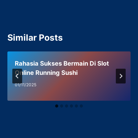
Similar Posts
Rahasia Sukses Bermain Di Slot
Online Running Sushi
By
01/11/2025
adminnetz