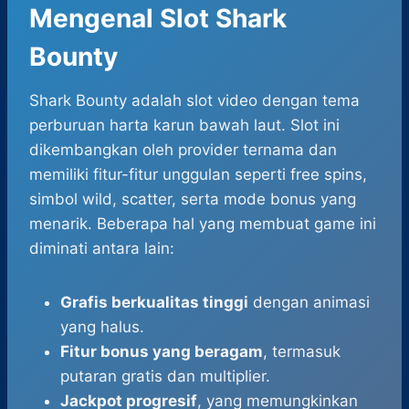
Mengenal Slot Shark
Bounty
Shark Bounty adalah slot video dengan tema
perburuan harta karun bawah laut. Slot ini
dikembangkan oleh provider ternama dan
memiliki fitur-fitur unggulan seperti free spins,
simbol wild, scatter, serta mode bonus yang
menarik. Beberapa hal yang membuat game ini
diminati antara lain:
Grafis berkualitas tinggi
dengan animasi
yang halus.
Fitur bonus yang beragam
, termasuk
putaran gratis dan multiplier.
Jackpot progresif
, yang memungkinkan