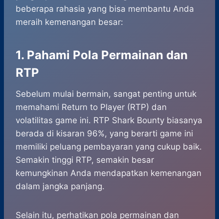
beberapa rahasia yang bisa membantu Anda
meraih kemenangan besar:
1. Pahami Pola Permainan dan
RTP
Sebelum mulai bermain, sangat penting untuk
memahami Return to Player (RTP) dan
volatilitas game ini. RTP Shark Bounty biasanya
berada di kisaran 96%, yang berarti game ini
memiliki peluang pembayaran yang cukup baik.
Semakin tinggi RTP, semakin besar
kemungkinan Anda mendapatkan kemenangan
dalam jangka panjang.
Selain itu, perhatikan pola permainan dan