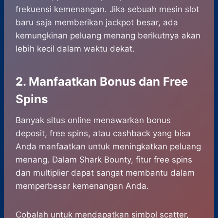
frekuensi kemenangan. Jika sebuah mesin slot
baru saja memberikan jackpot besar, ada
kemungkinan peluang menang berikutnya akan
lebih kecil dalam waktu dekat.
2. Manfaatkan Bonus dan Free
Spins
Banyak situs online menawarkan bonus
deposit, free spins, atau cashback yang bisa
Anda manfaatkan untuk meningkatkan peluang
menang. Dalam Shark Bounty, fitur free spins
dan multiplier dapat sangat membantu dalam
memperbesar kemenangan Anda.
Cobalah untuk mendapatkan simbol scatter,