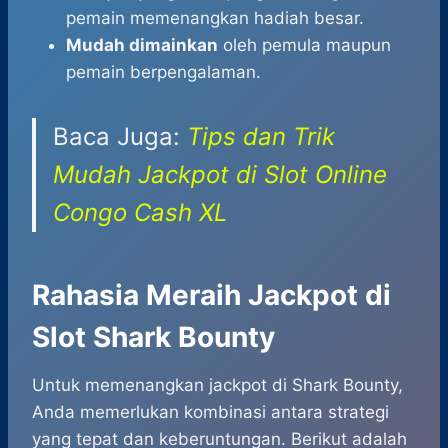
pemain memenangkan hadiah besar.
Mudah dimainkan
oleh pemula maupun
pemain berpengalaman.
Baca Juga:
Tips dan Trik
Mudah Jackpot di Slot Online
Congo Cash XL
Rahasia Meraih Jackpot di
Slot Shark Bounty
Untuk memenangkan jackpot di Shark Bounty,
Anda memerlukan kombinasi antara strategi
yang tepat dan keberuntungan. Berikut adalah