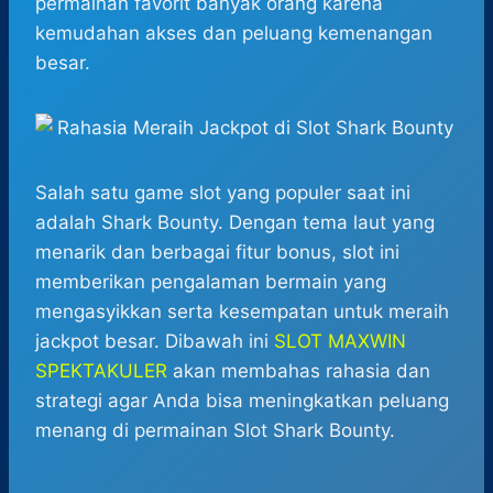
permainan favorit banyak orang karena
s
b
e
g
e
kemudahan akses dan peluang kemenangan
A
o
n
r
besar.
p
o
g
a
p
k
e
m
r
Salah satu game slot yang populer saat ini
adalah Shark Bounty. Dengan tema laut yang
menarik dan berbagai fitur bonus, slot ini
memberikan pengalaman bermain yang
mengasyikkan serta kesempatan untuk meraih
jackpot besar. Dibawah ini
SLOT MAXWIN
SPEKTAKULER
akan membahas rahasia dan
strategi agar Anda bisa meningkatkan peluang
menang di permainan Slot Shark Bounty.