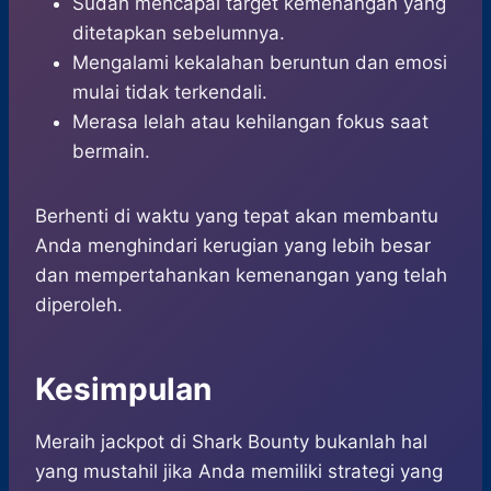
Sudah mencapai target kemenangan yang
ditetapkan sebelumnya.
Mengalami kekalahan beruntun dan emosi
mulai tidak terkendali.
Merasa lelah atau kehilangan fokus saat
bermain.
Berhenti di waktu yang tepat akan membantu
Anda menghindari kerugian yang lebih besar
dan mempertahankan kemenangan yang telah
diperoleh.
Kesimpulan
Meraih jackpot di Shark Bounty bukanlah hal
yang mustahil jika Anda memiliki strategi yang