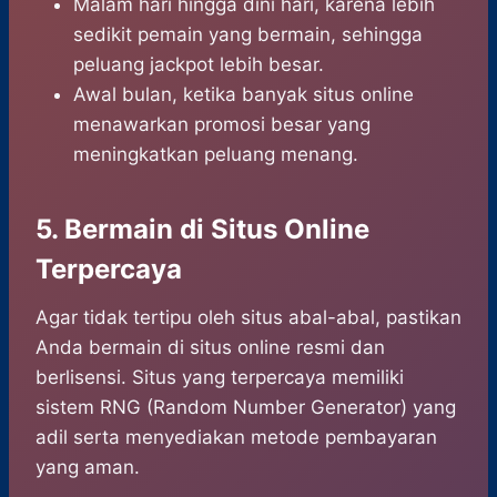
Malam hari hingga dini hari, karena lebih
sedikit pemain yang bermain, sehingga
peluang jackpot lebih besar.
Awal bulan, ketika banyak situs online
menawarkan promosi besar yang
meningkatkan peluang menang.
5. Bermain di Situs Online
Terpercaya
Agar tidak tertipu oleh situs abal-abal, pastikan
Anda bermain di situs online resmi dan
berlisensi. Situs yang terpercaya memiliki
sistem RNG (Random Number Generator) yang
adil serta menyediakan metode pembayaran
yang aman.