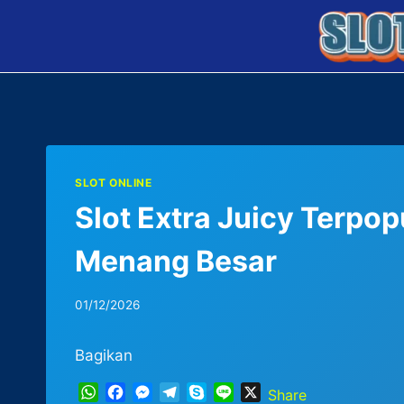
Skip
to
content
SLOT ONLINE
Slot Extra Juicy Terpo
Menang Besar
By
01/12/2026
adminnetz
Bagikan
W
F
M
T
S
L
X
Share