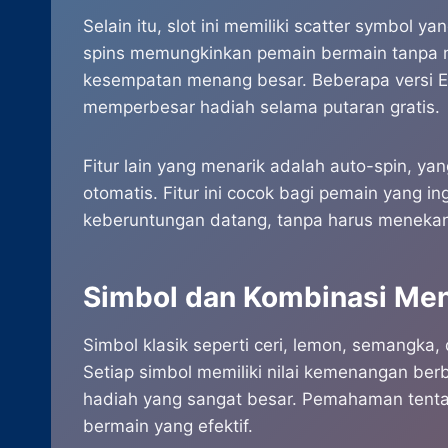
Selain itu, slot ini memiliki scatter symbol ya
spins memungkinkan pemain bermain tanpa me
kesempatan menang besar. Beberapa versi E
memperbesar hadiah selama putaran gratis.
Fitur lain yang menarik adalah auto-spin, 
otomatis. Fitur ini cocok bagi pemain yang 
keberuntungan datang, tanpa harus menekan 
Simbol dan Kombinasi Me
Simbol klasik seperti ceri, lemon, semangka,
Setiap simbol memiliki nilai kemenangan be
hadiah yang sangat besar. Pemahaman tentang
bermain yang efektif.