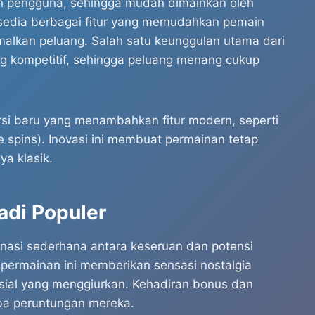
ah pengguna, sehingga mudah dimainkan oleh
edia berbagai fitur yang memudahkan pemain
kan peluang. Salah satu keunggulan utama dari
ang kompetitif, sehingga peluang menang cukup
versi baru yang menambahkan fitur modern, seperti
ee spins). Inovasi ini membuat permainan tetap
a klasik.
adi Populer
binasi sederhana antara keseruan dan potensi
 permainan ini memberikan sensasi nostalgia
ial yang menggiurkan. Kehadiran bonus dan
ba peruntungan mereka.