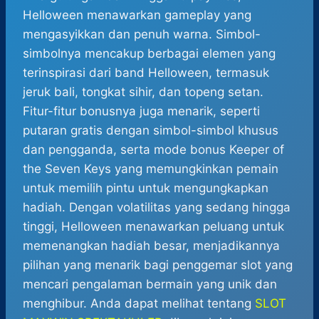
Helloween menawarkan gameplay yang
mengasyikkan dan penuh warna. Simbol-
simbolnya mencakup berbagai elemen yang
terinspirasi dari band Helloween, termasuk
jeruk bali, tongkat sihir, dan topeng setan.
Fitur-fitur bonusnya juga menarik, seperti
putaran gratis dengan simbol-simbol khusus
dan pengganda, serta mode bonus Keeper of
the Seven Keys yang memungkinkan pemain
untuk memilih pintu untuk mengungkapkan
hadiah. Dengan volatilitas yang sedang hingga
tinggi, Helloween menawarkan peluang untuk
memenangkan hadiah besar, menjadikannya
pilihan yang menarik bagi penggemar slot yang
mencari pengalaman bermain yang unik dan
menghibur. Anda dapat melihat tentang
SLOT