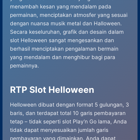
menambah kesan yang mendalam pada
permainan, menciptakan atmosfer yang sesuai
dengan nuansa musik metal dan Halloween.
Secara keseluruhan, grafik dan desain dalam
slot Helloween sangat mengesankan dan
berhasil menciptakan pengalaman bermain
yang mendalam dan menghibur bagi para
pemainnya.
RTP Slot Helloween
Helloween dibuat dengan format 5 gulungan, 3
baris, dan terdapat total 10 garis pembayaran
tetap – tidak seperti slot Play’n Go lama, Anda
tidak dapat menyesuaikan jumlah garis
pembayaran yang dimainkan. Anda dapat