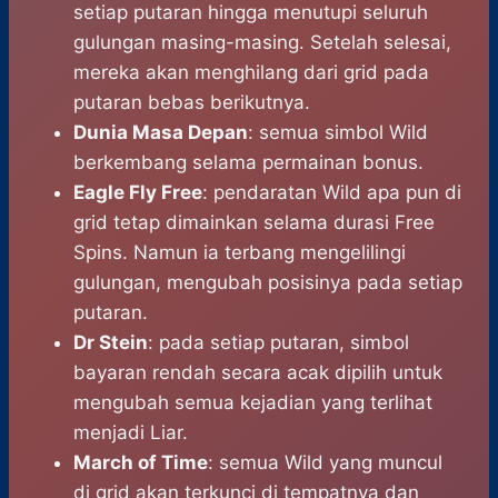
setiap putaran hingga menutupi seluruh
gulungan masing-masing. Setelah selesai,
mereka akan menghilang dari grid pada
putaran bebas berikutnya.
Dunia Masa Depan
: semua simbol Wild
berkembang selama permainan bonus.
Eagle Fly Free
: pendaratan Wild apa pun di
grid tetap dimainkan selama durasi Free
Spins. Namun ia terbang mengelilingi
gulungan, mengubah posisinya pada setiap
putaran.
Dr Stein
: pada setiap putaran, simbol
bayaran rendah secara acak dipilih untuk
mengubah semua kejadian yang terlihat
menjadi Liar.
March of Time
: semua Wild yang muncul
di grid akan terkunci di tempatnya dan