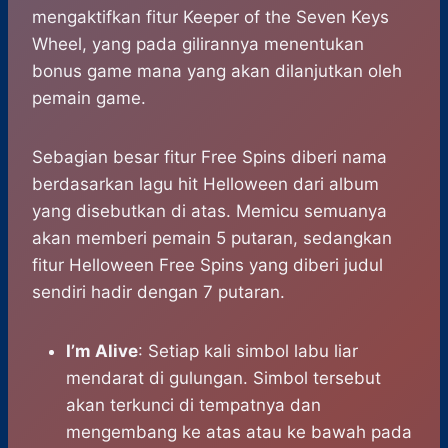
mengaktifkan fitur Keeper of the Seven Keys
Wheel, yang pada gilirannya menentukan
bonus game mana yang akan dilanjutkan oleh
pemain game.
Sebagian besar fitur Free Spins diberi nama
berdasarkan lagu hit Helloween dari album
yang disebutkan di atas. Memicu semuanya
akan memberi pemain 5 putaran, sedangkan
fitur Helloween Free Spins yang diberi judul
sendiri hadir dengan 7 putaran.
I’m Alive
: Setiap kali simbol labu liar
mendarat di gulungan. Simbol tersebut
akan terkunci di tempatnya dan
mengembang ke atas atau ke bawah pada