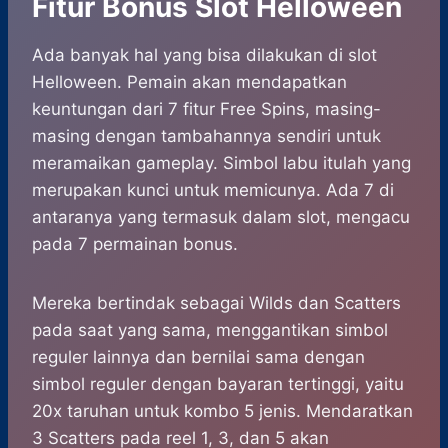
Fitur Bonus Slot Helloween
Ada banyak hal yang bisa dilakukan di slot
Helloween. Pemain akan mendapatkan
keuntungan dari 7 fitur Free Spins, masing-
masing dengan tambahannya sendiri untuk
meramaikan gameplay. Simbol labu itulah yang
merupakan kunci untuk memicunya. Ada 7 di
antaranya yang termasuk dalam slot, mengacu
pada 7 permainan bonus.
Mereka bertindak sebagai Wilds dan Scatters
pada saat yang sama, menggantikan simbol
reguler lainnya dan bernilai sama dengan
simbol reguler dengan bayaran tertinggi, yaitu
20x taruhan untuk kombo 5 jenis. Mendaratkan
3 Scatters pada reel 1, 3, dan 5 akan