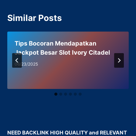
Similar Posts
Tips Bocoran Mendapatkan
Jackpot Besar Slot Ivory Citadel
By
06/23/2025
adminnetz
NEED BACKLINK HIGH QUALITY and RELEVANT