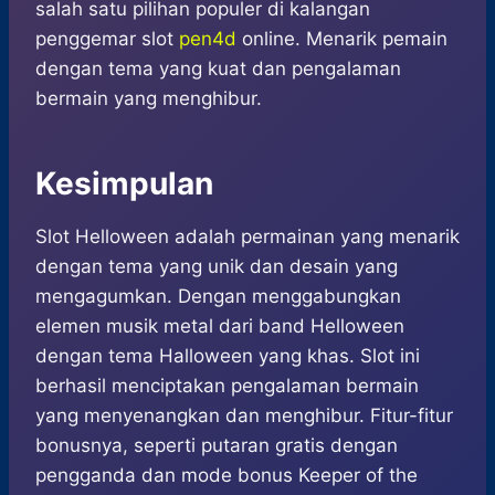
salah satu pilihan populer di kalangan
penggemar slot
pen4d
online. Menarik pemain
dengan tema yang kuat dan pengalaman
bermain yang menghibur.
Kesimpulan
Slot Helloween adalah permainan yang menarik
dengan tema yang unik dan desain yang
mengagumkan. Dengan menggabungkan
elemen musik metal dari band Helloween
dengan tema Halloween yang khas. Slot ini
berhasil menciptakan pengalaman bermain
yang menyenangkan dan menghibur. Fitur-fitur
bonusnya, seperti putaran gratis dengan
pengganda dan mode bonus Keeper of the