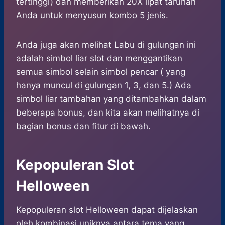
tertinggi) dan memberikan 20X lipat taruhan
Anda untuk menyusun kombo 5 jenis.
Anda juga akan melihat Labu di gulungan ini
adalah simbol liar slot dan menggantikan
semua simbol selain simbol pencar ( yang
hanya muncul di gulungan 1, 3, dan 5.) Ada
simbol liar tambahan yang ditambahkan dalam
beberapa bonus, dan kita akan melihatnya di
bagian bonus dan fitur di bawah.
Kepopuleran Slot
Helloween
Kepopuleran slot Helloween dapat dijelaskan
oleh kombinasi uniknya antara tema yang