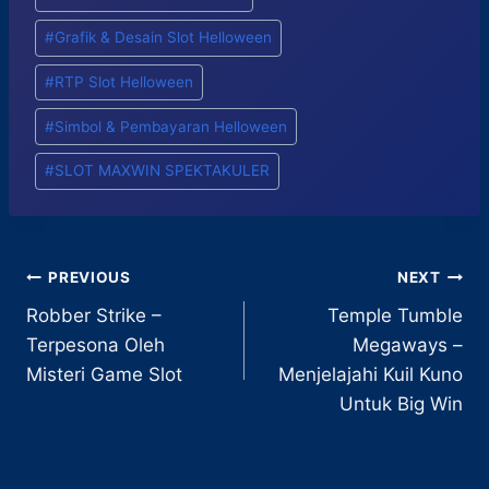
Tags:
#
Grafik & Desain Slot Helloween
#
RTP Slot Helloween
#
Simbol & Pembayaran Helloween
#
SLOT MAXWIN SPEKTAKULER
Post
PREVIOUS
NEXT
Robber Strike –
Temple Tumble
navigation
Terpesona Oleh
Megaways –
Misteri Game Slot
Menjelajahi Kuil Kuno
Untuk Big Win