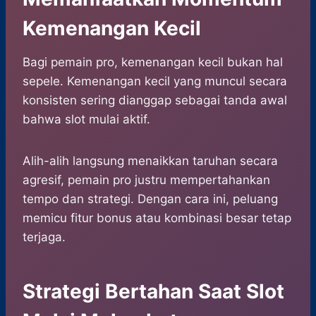
Kemenangan Kecil
Bagi pemain pro, kemenangan kecil bukan hal
sepele. Kemenangan kecil yang muncul secara
konsisten sering dianggap sebagai tanda awal
bahwa slot mulai aktif.
Alih-alih langsung menaikkan taruhan secara
agresif, pemain pro justru mempertahankan
tempo dan strategi. Dengan cara ini, peluang
memicu fitur bonus atau kombinasi besar tetap
terjaga.
Strategi Bertahan Saat Slot