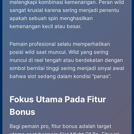
melengkapi kombinasi kemenangan. Peran wild
sangat krusial karena sering menjadi penentu
apakah sebuah spin menghasilkan
kemenangan kecil atau besar.
Pemain profesional selalu memperhatikan
posisi wild saat muncul. Wild yang sering
muncul di reel tengah atau berdekatan dengan
simbol bernilai tinggi sering menjadi sinyal awal
bahwa slot sedang dalam kondisi “panas”.
Fokus Utama Pada Fitur
Bonus
Bagi pemain pro, fitur bonus adalah target