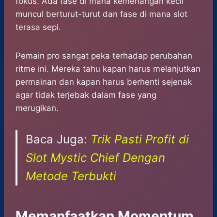
fokus. Ada fase di mana kemenangan kecil
muncul berturut-turut dan fase di mana slot
terasa sepi.
Pemain pro sangat peka terhadap perubahan
ritme ini. Mereka tahu kapan harus melanjutkan
permainan dan kapan harus berhenti sejenak
agar tidak terjebak dalam fase yang
merugikan.
Baca Juga:
Trik Pasti Profit di
Slot Mystic Chief Dengan
Metode Terbukti
Memanfaatkan Momentum