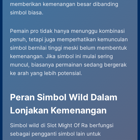
memberikan kemenangan besar dibanding
simbol biasa.
Pemain pro tidak hanya menunggu kombinasi
penuh, tetapi juga memperhatikan kemunculan
simbol bernilai tinggi meski belum membentuk
kemenangan. Jika simbol ini mulai sering
muncul, biasanya permainan sedang bergerak
ke arah yang lebih potensial.
Peran Simbol Wild Dalam
Lonjakan Kemenangan
Simbol wild di Slot Might Of Ra berfungsi
sebagai pengganti simbol lain untuk