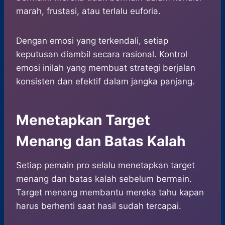
marah, frustasi, atau terlalu euforia.
Dengan emosi yang terkendali, setiap
keputusan diambil secara rasional. Kontrol
emosi inilah yang membuat strategi berjalan
konsisten dan efektif dalam jangka panjang.
Menetapkan Target
Menang dan Batas Kalah
Setiap pemain pro selalu menetapkan target
menang dan batas kalah sebelum bermain.
Target menang membantu mereka tahu kapan
harus berhenti saat hasil sudah tercapai.