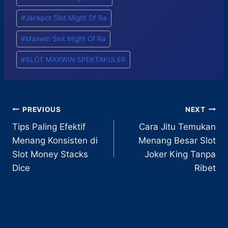
Tags:
#
Jackpot Slot Might Of Ra
#
Maxwin Slot Might Of Ra
#
SLOT MAXWIN SPEKTAKULER
Post
PREVIOUS
NEXT
Tips Paling Efektif
Cara Jitu Temukan
navigation
Menang Konsisten di
Menang Besar Slot
Slot Money Stacks
Joker King Tanpa
Dice
Ribet