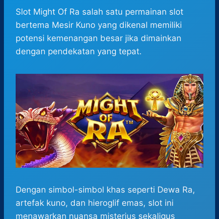
h
a
e
e
k
i
a
c
s
l
y
n
Slot Might Of Ra salah satu permainan slot
t
e
s
e
p
e
bertema Mesir Kuno yang dikenal memiliki
s
b
e
g
e
potensi kemenangan besar jika dimainkan
A
o
n
r
dengan pendekatan yang tepat.
p
o
g
a
p
k
e
m
r
Dengan simbol-simbol khas seperti Dewa Ra,
artefak kuno, dan hieroglif emas, slot ini
menawarkan nuansa misterius sekaligus