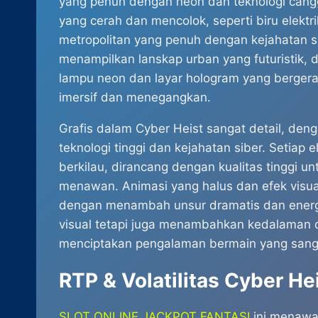
yang penuh dengan neon dan teknologi cang
yang cerah dan mencolok, seperti biru elekt
metropolitan yang penuh dengan kejahatan si
menampilkan lanskap urban yang futuristik, 
lampu neon dan layar hologram yang berger
imersif dan menegangkan.
Grafis dalam Cyber Heist sangat detail, de
teknologi tinggi dan kejahatan siber. Setiap
berkilau, dirancang dengan kualitas tinggi 
menawan. Animasi yang halus dan efek visu
dengan menambah unsur dramatis dan energi
visual tetapi juga menambahkan kedalaman 
menciptakan pengalaman bermain yang sangat
RTP & Volatilitas Cyber He
SLOT ONLINE JACKPOT FANTASI
ini menawa