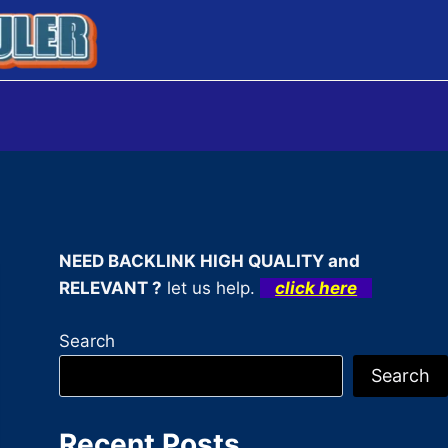
NEED BACKLINK HIGH QUALITY and
RELEVANT ?
let us help.
click here
Search
Search
Recent Posts