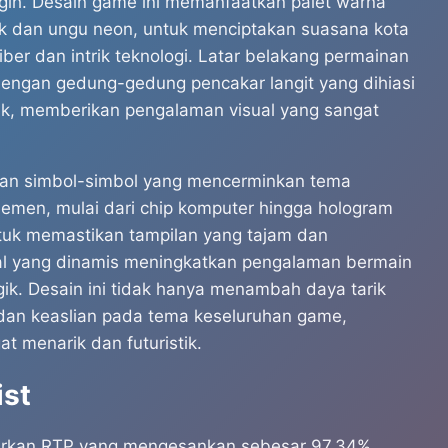
gih. Desain game ini memanfaatkan palet warna
rik dan ungu neon, untuk menciptakan suasana kota
ber dan intrik teknologi. Latar belakang permainan
dengan gedung-gedung pencakar langit yang dihiasi
ak, memberikan pengalaman visual yang sangat
ngan simbol-simbol yang mencerminkan tema
 elemen, mulai dari chip komputer hingga hologram
untuk memastikan tampilan yang tajam dan
al yang dinamis meningkatkan pengalaman bermain
k. Desain ini tidak hanya menambah daya tarik
dan keaslian pada tema keseluruhan game,
 menarik dan futuristik.
ist
rkan RTP yang mengesankan sebesar 97,34%,