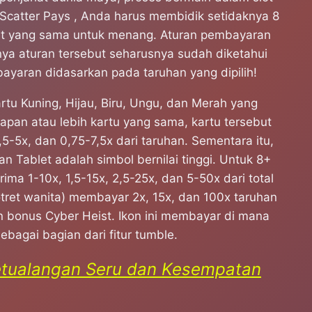
l Scatter Pays , Anda harus membidik setidaknya 8
saat yang sama untuk menang. Aturan pembayaran
nya aturan tersebut seharusnya sudah diketahui
bayaran didasarkan pada taruhan yang dipilih!
kartu Kuning, Hijau, Biru, Ungu, dan Merah yang
pan atau lebih kartu yang sama, kartu tersebut
5-5x, dan 0,75-7,5x dari taruhan. Sementara itu,
n Tablet adalah simbol bernilai tinggi. Untuk 8+
ma 1-10x, 1,5-15x, 2,5-25x, dan 5-50x dari total
tret wanita) membayar 2x, 15x, dan 100x taruhan
 bonus Cyber ​​Heist. Ikon ini membayar di mana
ebagai bagian dari fitur tumble.
Petualangan Seru dan Kesempatan