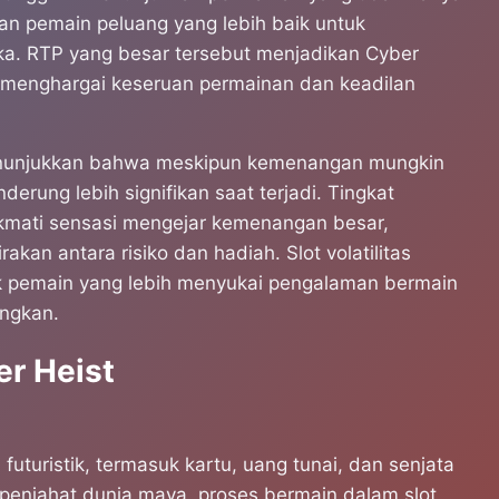
kan pemain peluang yang lebih baik untuk
. RTP yang besar tersebut menjadikan Cyber ​​
g menghargai keseruan permainan dan keadilan
ang menunjukkan bahwa meskipun kemenangan mungkin
derung lebih signifikan saat terjadi. Tingkat
nikmati sensasi mengejar kemenangan besar,
n antara risiko dan hadiah. Slot volatilitas
ntuk pemain yang lebih menyukai pengalaman bermain
ungkan.
 ​​Heist
uturistik, termasuk kartu, uang tunai, dan senjata
penjahat dunia maya, proses bermain dalam slot