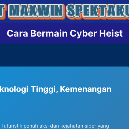
Cara Bermain Cyber ​​Heist
eknologi Tinggi, Kemenangan
turistik penuh aksi dan kejahatan siber yang