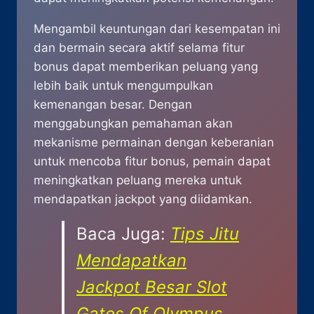
Mengambil keuntungan dari kesempatan ini
dan bermain secara aktif selama fitur
bonus dapat memberikan peluang yang
lebih baik untuk mengumpulkan
kemenangan besar. Dengan
menggabungkan pemahaman akan
mekanisme permainan dengan keberanian
untuk mencoba fitur bonus, pemain dapat
meningkatkan peluang mereka untuk
mendapatkan jackpot yang diidamkan.
Baca Juga:
Tips Jitu
Mendapatkan
Jackpot Besar Slot
Gates Of Olympus