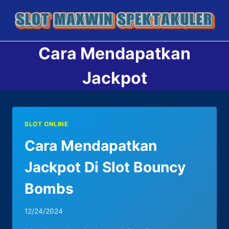
Skip
to
content
Cara Mendapatkan
Jackpot
SLOT ONLINE
Cara Mendapatkan
Jackpot Di Slot Bouncy
Bombs
By
12/24/2024
adminnetz