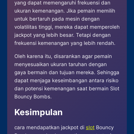
yang dapat memengaruhi frekuensi dan
ukuran kemenangan. Jika pemain memilih
untuk bertaruh pada mesin dengan
volatilitas tinggi, mereka dapat memperoleh
jackpot yang lebih besar. Tetapi dengan
frekuensi kemenangan yang lebih rendah.
Oleh karena itu, disarankan agar pemain
menyesuaikan ukuran taruhan dengan
gaya bermain dan tujuan mereka. Sehingga
dapat menjaga keseimbangan antara risiko
dan potensi kemenangan saat bermain Slot
Bouncy Bombs.
Kesimpulan
cara mendapatkan jackpot di
slot
Bouncy