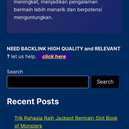
meningkat, menjadikan pengalaman
bermain lebih menarik dan berpotensi
menguntungkan.
NEED BACKLINK HIGH QUALITY and RELEVANT
?
let us help.
click here
Search
Search
Recent Posts
Trik Rahasia Raih Jackpot Bermain Slot Book
of Monsters