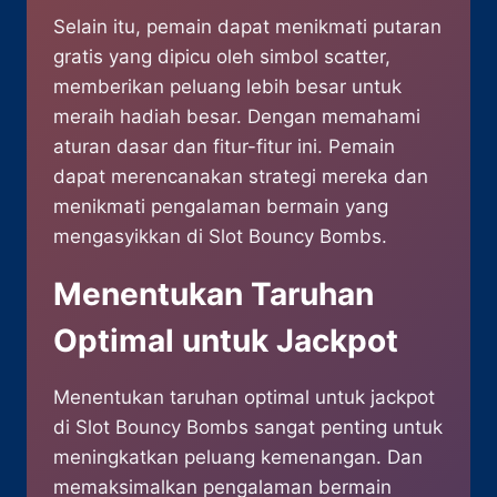
Selain itu, pemain dapat menikmati putaran
gratis yang dipicu oleh simbol scatter,
memberikan peluang lebih besar untuk
meraih hadiah besar. Dengan memahami
aturan dasar dan fitur-fitur ini. Pemain
dapat merencanakan strategi mereka dan
menikmati pengalaman bermain yang
mengasyikkan di Slot Bouncy Bombs.
Menentukan Taruhan
Optimal untuk Jackpot
​Menentukan taruhan optimal untuk jackpot
di Slot Bouncy Bombs sangat penting untuk
meningkatkan peluang kemenangan. Dan
memaksimalkan pengalaman bermain