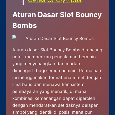
Aturan Dasar Slot Bouncy
Bombs
Aturan dasar Slot Bouncy Bombs dirancang
untuk memberikan pengalaman bermain
yang menyenangkan dan mudah
dimengerti bagi semua pemain.​ Permainan
ini menggunakan format enam reel dengan
lima baris dan menawarkan sistem
pembayaran yang menarik, di mana
kombinasi kemenangan dapat diperoleh
dengan mendaratkan setidaknya delapan
simbol yang identik di posisi mana pun