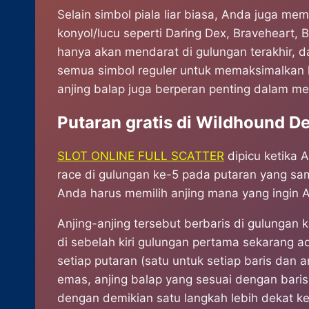
Selain simbol piala liar biasa, Anda juga me
konyol/lucu seperti Daring Dex, Braveheart,
hanya akan mendarat di gulungan terakhir, 
semua simbol reguler untuk memaksimalkan k
anjing balap juga berperan penting dalam m
Putaran gratis di Wildhound D
SLOT ONLINE FULL SCATTER
dipicu ketika 
race di gulungan ke-5 pada putaran yang s
Anda harus memilih anjing mana yang ingin
Anjing-anjing tersebut berbaris di gulungan k
di sebelah kiri gulungan pertama sekarang a
setiap putaran (satu untuk setiap baris dan an
emas, anjing balap yang sesuai dengan baris 
dengan demikian satu langkah lebih dekat ke g