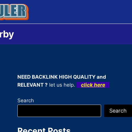
rby
NEED BACKLINK HIGH QUALITY and
RELEVANT ?
let us help.
click here
Search
Search
Recent Posts