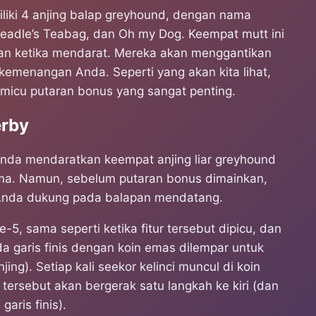
miliki 4 anjing balap greyhound, dengan nama
 Beadle’s Teabag, dan Oh my Dog. Keempat mutt ini
dan ketika mendarat. Mereka akan menggantikan
emenangan Anda. Seperti yang akan kita lihat,
emicu putaran bonus yang sangat penting.
erby
Anda mendaratkan keempat anjing liar greyhound
ama. Namun, sebelum putaran bonus dimainkan,
 Anda dukung pada balapan mendatang.
e-5, sama seperti ketika fitur tersebut dipicu, dan
da garis finis dengan koin emas dilempar untuk
jing). Setiap kali seekor kelinci muncul di koin
tersebut akan bergerak satu langkah ke kiri (dan
aris finis).