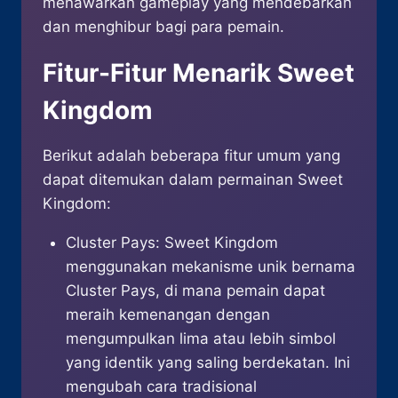
menawarkan gameplay yang mendebarkan
dan menghibur bagi para pemain.
Fitur-Fitur Menarik Sweet
Kingdom
Berikut adalah beberapa fitur umum yang
dapat ditemukan dalam permainan Sweet
Kingdom:
Cluster Pays: Sweet Kingdom
menggunakan mekanisme unik bernama
Cluster Pays, di mana pemain dapat
meraih kemenangan dengan
mengumpulkan lima atau lebih simbol
yang identik yang saling berdekatan. Ini
mengubah cara tradisional