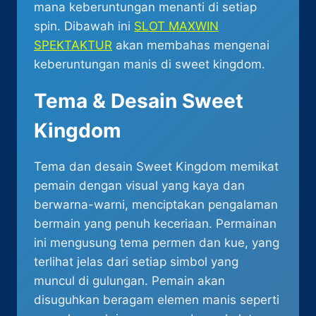
mana keberuntungan menanti di setiap
spin. Dibawah ini
SLOT MAXWIN
SPEKTAKTUR
akan membahas mengenai
keberuntungan manis di sweet kingdom.
Tema & Desain Sweet
Kingdom
Tema dan desain Sweet Kingdom memikat
pemain dengan visual yang kaya dan
berwarna-warni, menciptakan pengalaman
bermain yang penuh keceriaan. Permainan
ini mengusung tema permen dan kue, yang
terlihat jelas dari setiap simbol yang
muncul di gulungan. Pemain akan
disuguhkan beragam elemen manis seperti