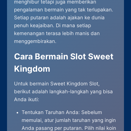
menghibur tetapi juga memberikan
pengalaman bermain yang tak terlupakan.​
Setiap putaran adalah ajakan ke dunia
penuh keajaiban. Di mana setiap
kemenangan terasa lebih manis dan
menggembirakan.
Cara Bermain Slot Sweet
Kingdom
Untuk bermain Sweet Kingdom Slot,
berikut adalah langkah-langkah yang bisa
Anda ikuti:
Tentukan Taruhan Anda: Sebelum
memulai, atur jumlah taruhan yang ingin
Anda pasang per putaran. Pilih nilai koin