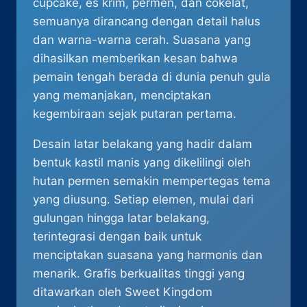
cupcake, es krim, permen, dan cokelat,
semuanya dirancang dengan detail halus
dan warna-warna cerah. Suasana yang
dihasilkan memberikan kesan bahwa
pemain tengah berada di dunia penuh gula
yang memanjakan, menciptakan
kegembiraan sejak putaran pertama.
Desain latar belakang yang hadir dalam
bentuk kastil manis yang dikelilingi oleh
hutan permen semakin mempertegas tema
yang diusung. Setiap elemen, mulai dari
gulungan hingga latar belakang,
terintegrasi dengan baik untuk
menciptakan suasana yang harmonis dan
menarik. Grafis berkualitas tinggi yang
ditawarkan oleh Sweet Kingdom