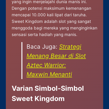
yang ingin menjelajahi dunia manis ini.
Dengan potensi maksimum kemenangan
mencapai 10.000 kali lipat dari taruha.
Sweet Kingdom adalah slot yang sangat
menggoda bagi mereka yang menginginkan
sensasi serta hadiah yang manis.
Baca Juga:
Strategi
Menang Besar di Slot
Aztec Warrior:
Maxwin Menanti
Varian Simbol-Simbol
Sweet Kingdom