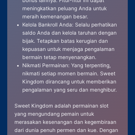
bonus lainnya. Fitur-fitur ini dapat
meningkatkan peluang Anda untuk
meraih kemenangan besar.
Kelola Bankroll Anda: Selalu perhatikan
saldo Anda dan kelola taruhan dengan
bijak. Tetapkan batas kerugian dan
kepuasan untuk menjaga pengalaman
bermain tetap menyenangkan.
Nikmati Permainan: Yang terpenting,
nikmati setiap momen bermain. Sweet
Kingdom dirancang untuk memberikan
pengalaman yang seru dan menghibur.
Sweet Kingdom adalah permainan slot
yang mengundang pemain untuk
merasakan kesenangan dan kegembiraan
dari dunia penuh permen dan kue. Dengan