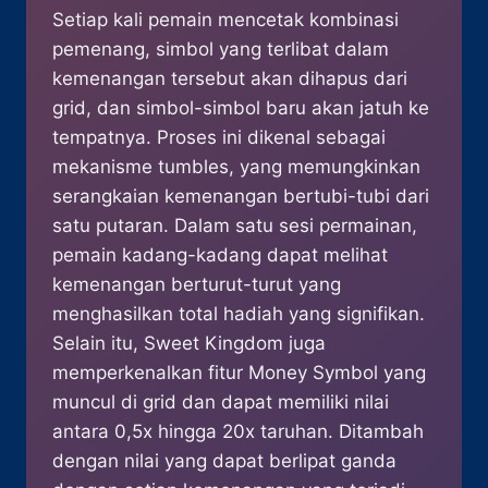
Setiap kali pemain mencetak kombinasi
pemenang, simbol yang terlibat dalam
kemenangan tersebut akan dihapus dari
grid, dan simbol-simbol baru akan jatuh ke
tempatnya. Proses ini dikenal sebagai
mekanisme tumbles, yang memungkinkan
serangkaian kemenangan bertubi-tubi dari
satu putaran. Dalam satu sesi permainan,
pemain kadang-kadang dapat melihat
kemenangan berturut-turut yang
menghasilkan total hadiah yang signifikan.
Selain itu, Sweet Kingdom juga
memperkenalkan fitur Money Symbol yang
muncul di grid dan dapat memiliki nilai
antara 0,5x hingga 20x taruhan. Ditambah
dengan nilai yang dapat berlipat ganda