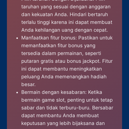
taruhan yang sesuai dengan anggaran
dan kekuatan Anda. Hindari bertaruh
terlalu tinggi karena ini dapat membuat
Anda kehilangan uang dengan cepat.
Manfaatkan fitur bonus: Pastikan untuk
memanfaatkan fitur bonus yang
tersedia dalam permainan, seperti
putaran gratis atau bonus jackpot. Fitur
ini dapat membantu meningkatkan
peluang Anda memenangkan hadiah
besar.
Bermain dengan kesabaran: Ketika
bermain game slot, penting untuk tetap
sabar dan tidak terburu-buru. Bersabar
dapat membantu Anda membuat
keputusan yang lebih bijaksana dan