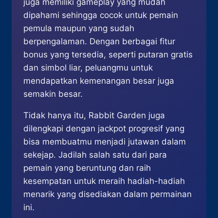
juga memiliki gameplay yang mudah
dipahami sehingga cocok untuk pemain
pemula maupun yang sudah
berpengalaman. Dengan berbagai fitur
bonus yang tersedia, seperti putaran gratis
dan simbol liar, peluangmu untuk
mendapatkan kemenangan besar juga
semakin besar.
Tidak hanya itu, Rabbit Garden juga
dilengkapi dengan jackpot progresif yang
bisa membuatmu menjadi jutawan dalam
sekejap. Jadilah salah satu dari para
pemain yang beruntung dan raih
kesempatan untuk meraih hadiah-hadiah
menarik yang disediakan dalam permainan
ini.