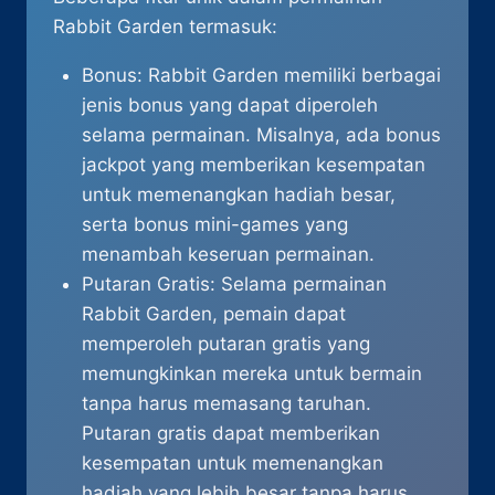
Rabbit Garden termasuk:
Bonus: Rabbit Garden memiliki berbagai
jenis bonus yang dapat diperoleh
selama permainan. Misalnya, ada bonus
jackpot yang memberikan kesempatan
untuk memenangkan hadiah besar,
serta bonus mini-games yang
menambah keseruan permainan.
Putaran Gratis: Selama permainan
Rabbit Garden, pemain dapat
memperoleh putaran gratis yang
memungkinkan mereka untuk bermain
tanpa harus memasang taruhan.
Putaran gratis dapat memberikan
kesempatan untuk memenangkan
hadiah yang lebih besar tanpa harus