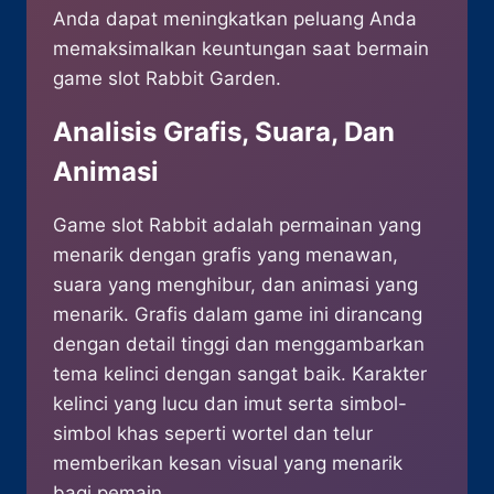
Anda dapat meningkatkan peluang Anda
memaksimalkan keuntungan saat bermain
game slot Rabbit Garden.
Analisis Grafis, Suara, Dan
Animasi
Game slot Rabbit adalah permainan yang
menarik dengan grafis yang menawan,
suara yang menghibur, dan animasi yang
menarik. Grafis dalam game ini dirancang
dengan detail tinggi dan menggambarkan
tema kelinci dengan sangat baik. Karakter
kelinci yang lucu dan imut serta simbol-
simbol khas seperti wortel dan telur
memberikan kesan visual yang menarik
bagi pemain.