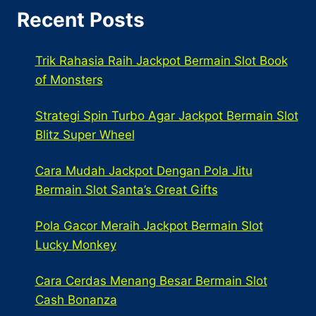
Recent Posts
Trik Rahasia Raih Jackpot Bermain Slot Book
of Monsters
Strategi Spin Turbo Agar Jackpot Bermain Slot
Blitz Super Wheel
Cara Mudah Jackpot Dengan Pola Jitu
Bermain Slot Santa’s Great Gifts
Pola Gacor Meraih Jackpot Bermain Slot
Lucky Monkey
Cara Cerdas Menang Besar Bermain Slot
Cash Bonanza