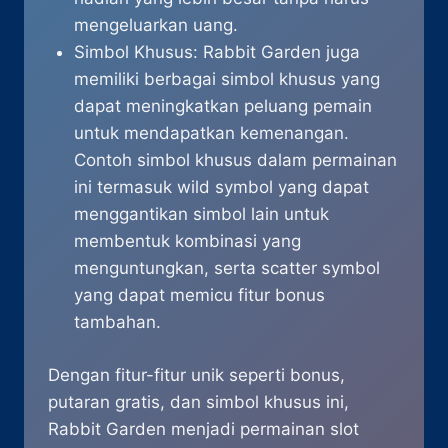
mengeluarkan uang.
Simbol Khusus: Rabbit Garden juga
memiliki berbagai simbol khusus yang
dapat meningkatkan peluang pemain
untuk mendapatkan kemenangan.
Contoh simbol khusus dalam permainan
ini termasuk wild symbol yang dapat
menggantikan simbol lain untuk
membentuk kombinasi yang
menguntungkan, serta scatter symbol
yang dapat memicu fitur bonus
tambahan.
Dengan fitur-fitur unik seperti bonus,
putaran gratis, dan simbol khusus ini,
Rabbit Garden menjadi permainan slot