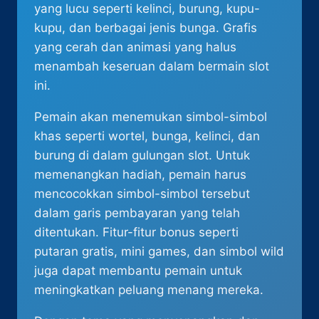
yang lucu seperti kelinci, burung, kupu-
kupu, dan berbagai jenis bunga. Grafis
yang cerah dan animasi yang halus
menambah keseruan dalam bermain slot
ini.
Pemain akan menemukan simbol-simbol
khas seperti wortel, bunga, kelinci, dan
burung di dalam gulungan slot. Untuk
memenangkan hadiah, pemain harus
mencocokkan simbol-simbol tersebut
dalam garis pembayaran yang telah
ditentukan. Fitur-fitur bonus seperti
putaran gratis, mini games, dan simbol wild
juga dapat membantu pemain untuk
meningkatkan peluang menang mereka.