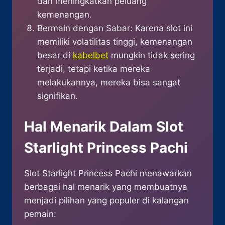
dan meningkatkan peluang
kemenangan.
Bermain dengan Sabar: Karena slot ini
memiliki volatilitas tinggi, kemenangan
besar di
kabelbet
mungkin tidak sering
terjadi, tetapi ketika mereka
melakukannya, mereka bisa sangat
signifikan.
Hal Menarik Dalam Slot
Starlight Princess Pachi
Slot Starlight Princess Pachi menawarkan
berbagai hal menarik yang membuatnya
menjadi pilihan yang populer di kalangan
pemain: