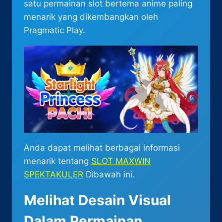
satu permainan slot bertema anime paling
menarik yang dikembangkan oleh
Pragmatic Play.
Anda dapat melihat berbagai informasi
menarik tentang
SLOT MAXWIN
SPEKTAKULER
Dibawah ini.
Melihat Desain Visual
Dalam Permainan