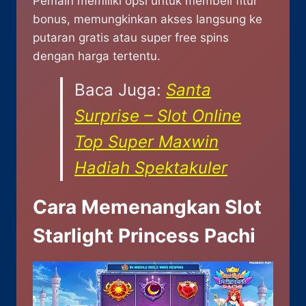
Pemain memiliki opsi untuk membeli fitur
bonus, memungkinkan akses langsung ke
putaran gratis atau super free spins
dengan harga tertentu.
Baca Juga:
Santa
Surprise – Slot Online
Top Super Maxwin
Hadiah Spektakuler
Cara Memenangkan Slot
Starlight Princess Pachi