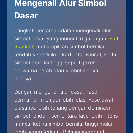
Mengenali Alur Simbol
Dasar
Langkah pertama adalah mengenali alur
simbol dasar yang muncul di gulungan.
Slot
6 Jokers
menampilkan simbol bernilai
rendah seperti ikon kartu tradisional, serta
simbol bernilai tinggi seperti joker
berwarna cerah atau simbol spesial
lainnya.
Dengan mengenali alur dasar, fase
permainan menjadi lebih jelas. Fase awal
biasanya lebih tenang dengan dominasi
simbol rendah, sementara fase lebih intens
muncul ketika simbol bernilai tinggi mulai
lebih sering terlihat. Pola ini membantu