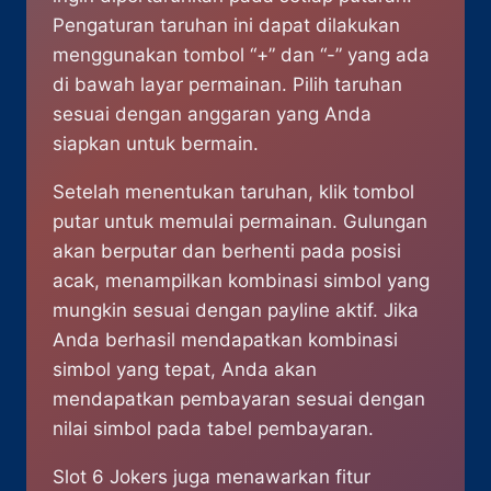
Pengaturan taruhan ini dapat dilakukan
menggunakan tombol “+” dan “-” yang ada
di bawah layar permainan. Pilih taruhan
sesuai dengan anggaran yang Anda
siapkan untuk bermain.
Setelah menentukan taruhan, klik tombol
putar untuk memulai permainan. Gulungan
akan berputar dan berhenti pada posisi
acak, menampilkan kombinasi simbol yang
mungkin sesuai dengan payline aktif. Jika
Anda berhasil mendapatkan kombinasi
simbol yang tepat, Anda akan
mendapatkan pembayaran sesuai dengan
nilai simbol pada tabel pembayaran.
Slot 6 Jokers juga menawarkan fitur