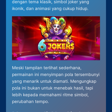
dengan tema klasik, simbol joker yang
ikonik, dan animasi yang cukup hidup.
Meski tampilan terlihat sederhana,
permainan ini menyimpan pola tersembunyi
yang menarik untuk diamati. Mengungkap
pola ini bukan untuk menebak hasil, tapi
lebih kepada memahami ritme simbol,
perubahan tempo.