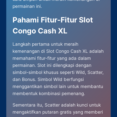
permainan ini.
Pahami Fitur-Fitur Slot
Congo Cash XL
Langkah pertama untuk meraih
kemenangan di Slot Congo Cash XL adalah
memahami fitur-fitur yang ada dalam
permainan. Slot ini dilengkapi dengan
simbol-simbol khusus seperti Wild, Scatter,
dan Bonus. Simbol Wild berfungsi
menggantikan simbol lain untuk membantu
membentuk kombinasi pemenang.
Sementara itu, Scatter adalah kunci untuk
mengaktifkan putaran gratis yang memberi