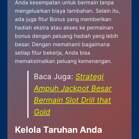
Anda kesempatan untuk bermain tanpa
mengeluarkan biaya tambahan. Selain itu,
ada juga fitur Bonus yang memberikan
hadiah ekstra atau akses ke permainan
bonus dengan peluang hadiah yang lebih
besar. Dengan memahami bagaimana
setiap fitur bekerja, Anda bisa
memaksimalkan peluang kemenangan.
Baca Juga:
Strategi
Ampuh Jackpot Besar
Bermain Slot Drill that
Gold
Kelola Taruhan Anda