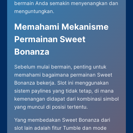
bermain Anda semakin menyenangkan dan
menguntungkan.
Memahami Mekanisme
Permainan Sweet
Bonanza
Sebelum mulai bermain, penting untuk
memahami bagaimana permainan Sweet
Bonanza bekerja. Slot ini menggunakan
sistem paylines yang tidak tetap, di mana
kemenangan didapat dari kombinasi simbol
yang muncul di posisi tertentu.
Yang membedakan Sweet Bonanza dari
slot lain adalah fitur Tumble dan mode