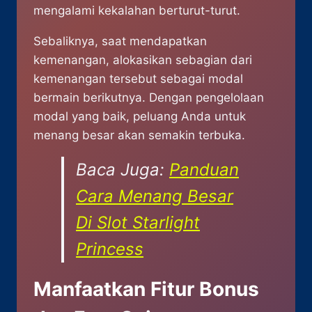
mengalami kekalahan berturut-turut.
Sebaliknya, saat mendapatkan
kemenangan, alokasikan sebagian dari
kemenangan tersebut sebagai modal
bermain berikutnya. Dengan pengelolaan
modal yang baik, peluang Anda untuk
menang besar akan semakin terbuka.
Baca Juga:
Panduan
Cara Menang Besar
Di Slot Starlight
Princess
Manfaatkan Fitur Bonus