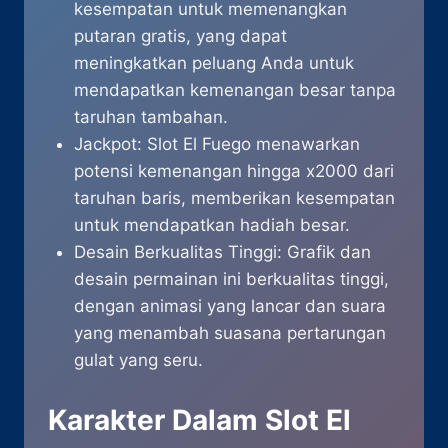
kesempatan untuk memenangkan
putaran gratis, yang dapat
meningkatkan peluang Anda untuk
mendapatkan kemenangan besar tanpa
taruhan tambahan.
Jackpot: Slot El Fuego menawarkan
potensi kemenangan hingga x2000 dari
taruhan baris, memberikan kesempatan
untuk mendapatkan hadiah besar.
Desain Berkualitas Tinggi: Grafik dan
desain permainan ini berkualitas tinggi,
dengan animasi yang lancar dan suara
yang menambah suasana pertarungan
gulat yang seru.
Karakter Dalam Slot El