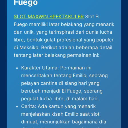
Fuego
SLOT MAXWIN SPEKTAKULER
Slot El
Fuego memiliki latar belakang yang menarik
dan unik, yang terinspirasi dari dunia lucha
libre, bentuk gulat profesional yang populer
di Meksiko. Berikut adalah beberapa detail
tentang latar belakang permainan ini:
Karakter Utama: Permainan ini
menceritakan tentang Emilio, seorang
pelayan cantina di siang hari yang
berubah menjadi El Fuego, seorang
pegulat lucha libre, di malam hari.
Cerita: Ada kartun yang menarik
menjelaskan kisah Emilio saat slot
dimuat, menunjukkan bagaimana dia