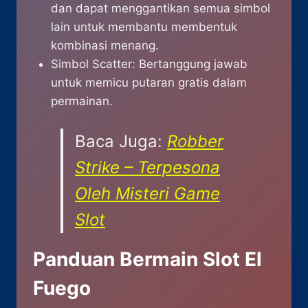
dan dapat menggantikan semua simbol
lain untuk membantu membentuk
kombinasi menang.
Simbol Scatter: Bertanggung jawab
untuk memicu putaran gratis dalam
permainan.
Baca Juga:
Robber
Strike – Terpesona
Oleh Misteri Game
Slot
Panduan Bermain Slot El
Fuego