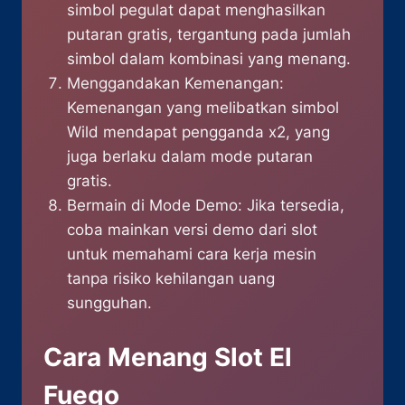
simbol pegulat dapat menghasilkan
putaran gratis, tergantung pada jumlah
simbol dalam kombinasi yang menang.
Menggandakan Kemenangan:
Kemenangan yang melibatkan simbol
Wild mendapat pengganda x2, yang
juga berlaku dalam mode putaran
gratis.
Bermain di Mode Demo: Jika tersedia,
coba mainkan versi demo dari slot
untuk memahami cara kerja mesin
tanpa risiko kehilangan uang
sungguhan.
Cara Menang Slot El
Fuego