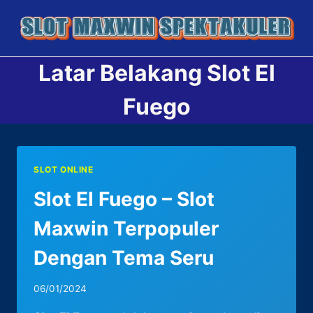
Skip
to
content
Latar Belakang Slot El
Fuego
SLOT ONLINE
Slot El Fuego – Slot
Maxwin Terpopuler
Dengan Tema Seru
By
06/01/2024
adminnetz