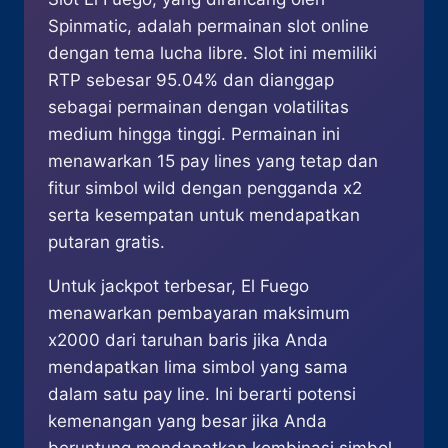
Spinmatic, adalah permainan slot online
dengan tema lucha libre. Slot ini memiliki
RTP sebesar 95.04% dan dianggap
sebagai permainan dengan volatilitas
medium hingga tinggi. Permainan ini
menawarkan 15 pay lines yang tetap dan
fitur simbol wild dengan pengganda x2
serta kesempatan untuk mendapatkan
putaran gratis.
Untuk jackpot terbesar, El Fuego
menawarkan pembayaran maksimum
x2000 dari taruhan baris jika Anda
mendapatkan lima simbol yang sama
dalam satu pay line. Ini berarti potensi
kemenangan yang besar jika Anda