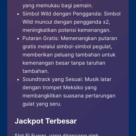
yang memukau bagi pemain.
Simbol Wild dengan Pengganda: Simbol
Wild muncul dengan pengganda x2,
meningkatkan potensi kemenangan.
Putaran Gratis: Memenangkan putaran
gratis melalui simbol-simbol pegulat,
memberikan peluang tambahan untuk
kemenangan besar tanpa taruhan
tambahan.
Soundtrack yang Sesuai: Musik latar
dengan trompet Meksiko yang
membangkitkan suasana pertarungan
gulat yang seru.
Jackpot Terbesar
Slot El Fuego, yang dirancang oleh