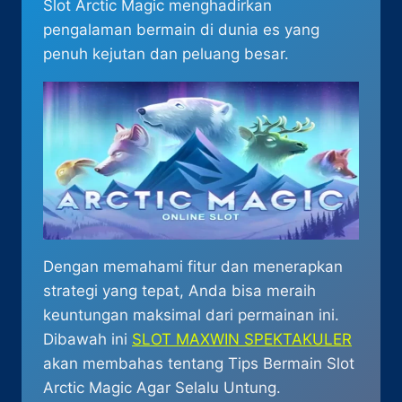
Slot Arctic Magic menghadirkan
pengalaman bermain di dunia es yang
penuh kejutan dan peluang besar.
Dengan memahami fitur dan menerapkan
strategi yang tepat, Anda bisa meraih
keuntungan maksimal dari permainan ini.
Dibawah ini
SLOT MAXWIN SPEKTAKULER
akan membahas tentang Tips Bermain Slot
Arctic Magic Agar Selalu Untung.