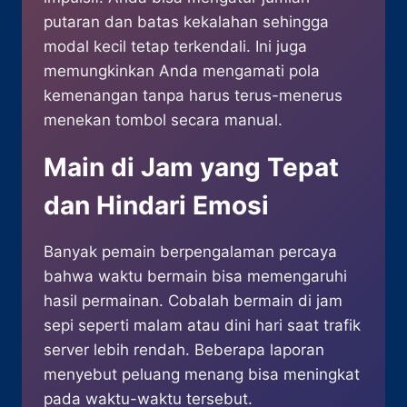
putaran dan batas kekalahan sehingga
modal kecil tetap terkendali. Ini juga
memungkinkan Anda mengamati pola
kemenangan tanpa harus terus-menerus
menekan tombol secara manual.
Main di Jam yang Tepat
dan Hindari Emosi
Banyak pemain berpengalaman percaya
bahwa waktu bermain bisa memengaruhi
hasil permainan. Cobalah bermain di jam
sepi seperti malam atau dini hari saat trafik
server lebih rendah. Beberapa laporan
menyebut peluang menang bisa meningkat
pada waktu-waktu tersebut.