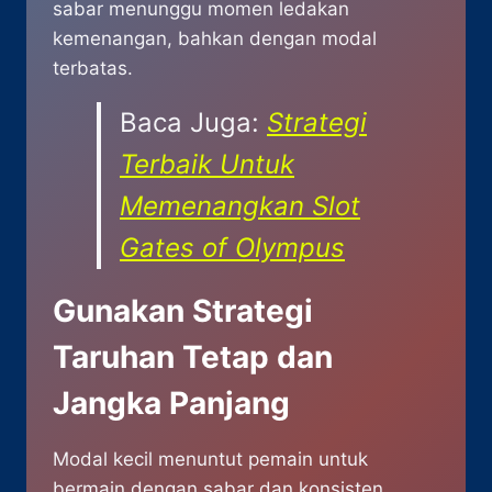
sabar menunggu momen ledakan
kemenangan, bahkan dengan modal
terbatas.
Baca Juga:
Strategi
Terbaik Untuk
Memenangkan Slot
Gates of Olympus
Gunakan Strategi
Taruhan Tetap dan
Jangka Panjang
Modal kecil menuntut pemain untuk
bermain dengan sabar dan konsisten.