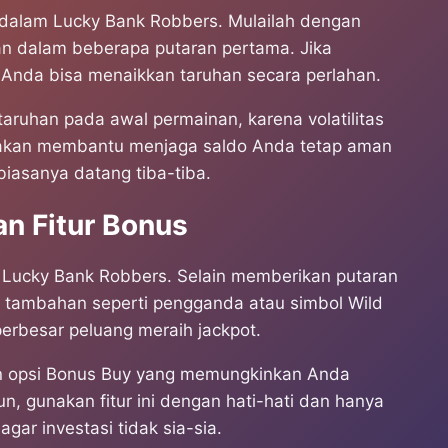
n dalam Lucky Bank Robbers. Mulailah dengan
an dalam beberapa putaran pertama. Jika
Anda bisa menaikkan taruhan secara perlahan.
taruhan pada awal permainan, karena volatilitas
jak akan membantu menjaga saldo Anda tetap aman
iasanya datang tiba-tiba.
n Fitur Bonus
Lucky Bank Robbers. Selain memberikan putaran
fitur tambahan seperti pengganda atau simbol Wild
perbesar peluang meraih jackpot.
an opsi Bonus Buy yang memungkinkan Anda
, gunakan fitur ini dengan hati-hati dan hanya
ar investasi tidak sia-sia.