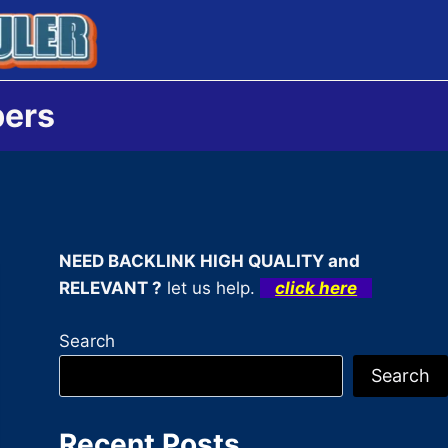
bers
NEED BACKLINK HIGH QUALITY and
RELEVANT ?
let us help.
click here
Search
Search
Recent Posts