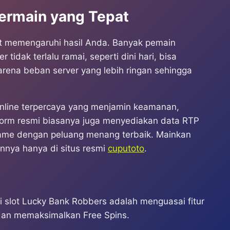
Bermain yang Tepat
at memengaruhi hasil Anda. Banyak pemain
idak terlalu ramai, seperti dini hari, bisa
arena beban server yang lebih ringan sehingga
i online terpercaya yang menjamin keamanan,
form resmi biasanya juga menyediakan data RTP
ame dengan peluang menang terbaik.
Mainkan
nnya hanya di situs resmi
cuputoto
.
i slot Lucky Bank Robbers adalah menguasai fitur
dan memaksimalkan Free Spins.