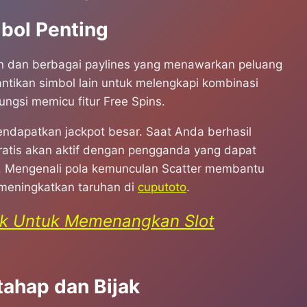
mbol Penting
n dan berbagai paylines yang menawarkan peluang
tikan simbol lain untuk melengkapi kombinasi
ngsi memicu fitur Free Spins.
endapatkan jackpot besar. Saat Anda berhasil
gratis akan aktif dengan pengganda yang dapat
. Mengenali pola kemunculan Scatter membantu
meningkatkan taruhan di
cuputoto
.
aik Untuk Memenangkan Slot
ahap dan Bijak