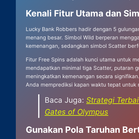
Kenali Fitur Utama dan Si
Lucky Bank Robbers hadir dengan 5 gulunga
menang besar. Simbol Wild berperan menggan
kemenangan, sedangkan simbol Scatter berfu
Fitur Free Spins adalah kunci utama untuk m
mendapatkan minimal tiga Scatter, putaran 
meningkatkan kemenangan secara signifikan
Anda memprediksi kapan waktu tepat untuk 
Baca Juga:
Strategi Terb
Gates of Olympus
Gunakan Pola Taruhan Bert