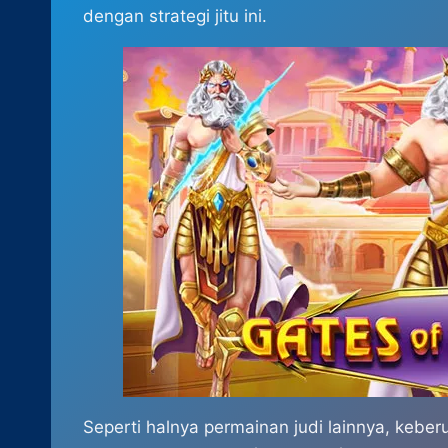
dengan strategi jitu ini.
Seperti halnya permainan judi lainnya, keber