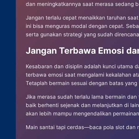
dan meningkatkannya saat merasa sedang b
Jangan terlalu cepat menaikkan taruhan saa
ini bisa menguras modal dengan cepat. Seba
serta gunakan strategi yang sudah direncanak
Jangan Terbawa Emosi dan
Kesabaran dan disiplin adalah kunci utama 
terbawa emosi saat mengalami kekalahan ata
Tetaplah bermain sesuai dengan batas yang
Jika merasa sudah terlalu lama bermain dan
baik berhenti sejenak dan melanjutkan di la
akan lebih mampu mengendalikan permaina
Main santai tapi cerdas—baca pola slot dan