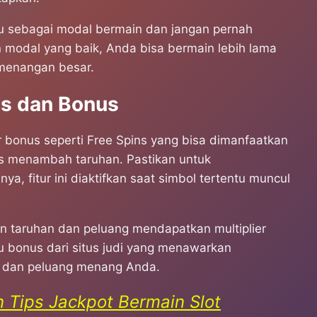
tu sebagai modal bermain dan jangan pernah
n modal yang baik, Anda bisa bermain lebih lama
menangan besar.
ns dan Bonus
 bonus seperti Free Spins yang bisa dimanfaatkan
 menambah taruhan. Pastikan untuk
ya, fitur ini diaktifkan saat simbol tertentu muncul
laan taruhan dan peluang mendapatkan multiplier
u bonus dari situs judi yang menawarkan
l dan peluang menang Anda.
 Tips Jackpot Bermain Slot