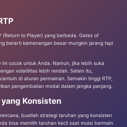
 RTP
TP (Return to Player) yang berbeda. Gates of
 yang berarti kemenangan besar mungkin jarang tapi
 ini cocok untuk Anda. Namun, jika lebih suka
gan volatilitas lebih rendah. Selain itu,
cantum di aturan permainan. Semakin tinggi RTP,
tkan pengembalian modal dalam jangka panjang.
 yang Konsisten
erencana, buatlah strategi taruhan yang konsisten
da bisa memilih taruhan kecil saat mulai bermain