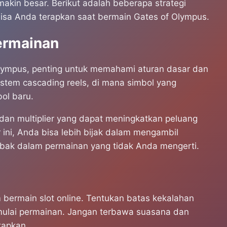
kin besar. Berikut adalah beberapa strategi
isa Anda terapkan saat bermain Gates of Olympus.
ermainan
lympus, penting untuk memahami aturan dasar dan
istem cascading reels, di mana simbol yang
ol baru.
ns dan multiplier yang dapat meningkatkan peluang
ni, Anda bisa lebih bijak dalam mengambil
jebak dalam permainan yang tidak Anda mengerti.
bermain slot online. Tentukan batas kekalahan
ulai permainan. Jangan terbawa suasana dan
tapkan.