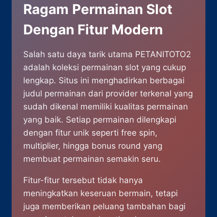
Ragam Permainan Slot
Dengan Fitur Modern
Salah satu daya tarik utama PETANITOTO2
adalah koleksi permainan slot yang cukup
lengkap. Situs ini menghadirkan berbagai
judul permainan dari provider terkenal yang
sudah dikenal memiliki kualitas permainan
yang baik. Setiap permainan dilengkapi
dengan fitur unik seperti free spin,
multiplier, hingga bonus round yang
membuat permainan semakin seru.
Fitur-fitur tersebut tidak hanya
meningkatkan keseruan bermain, tetapi
juga memberikan peluang tambahan bagi