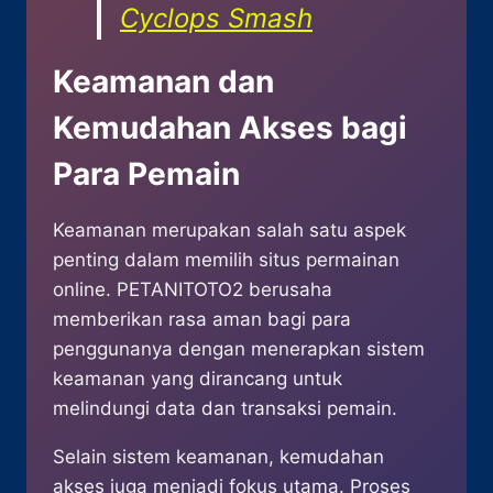
Cyclops Smash
Keamanan dan
Kemudahan Akses bagi
Para Pemain
Keamanan merupakan salah satu aspek
penting dalam memilih situs permainan
online. PETANITOTO2 berusaha
memberikan rasa aman bagi para
penggunanya dengan menerapkan sistem
keamanan yang dirancang untuk
melindungi data dan transaksi pemain.
Selain sistem keamanan, kemudahan
akses juga menjadi fokus utama. Proses