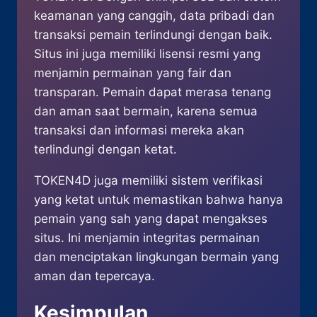
keamanan yang canggih, data pribadi dan
transaksi pemain terlindungi dengan baik.
Situs ini juga memiliki lisensi resmi yang
menjamin permainan yang fair dan
transparan. Pemain dapat merasa tenang
dan aman saat bermain, karena semua
transaksi dan informasi mereka akan
terlindungi dengan ketat.
TOKEN4D juga memiliki sistem verifikasi
yang ketat untuk memastikan bahwa hanya
pemain yang sah yang dapat mengakses
situs. Ini menjamin integritas permainan
dan menciptakan lingkungan bermain yang
aman dan tepercaya.
Kesimpulan