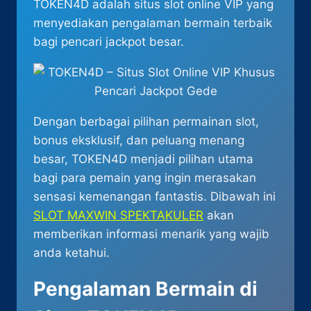
TOKEN4D adalah situs slot online VIP yang
menyediakan pengalaman bermain terbaik
bagi pencari jackpot besar.
Dengan berbagai pilihan permainan slot,
bonus eksklusif, dan peluang menang
besar, TOKEN4D menjadi pilihan utama
bagi para pemain yang ingin merasakan
sensasi kemenangan fantastis. Dibawah ini
SLOT MAXWIN SPEKTAKULER
akan
memberikan informasi menarik yang wajib
anda ketahui.
Pengalaman Bermain di