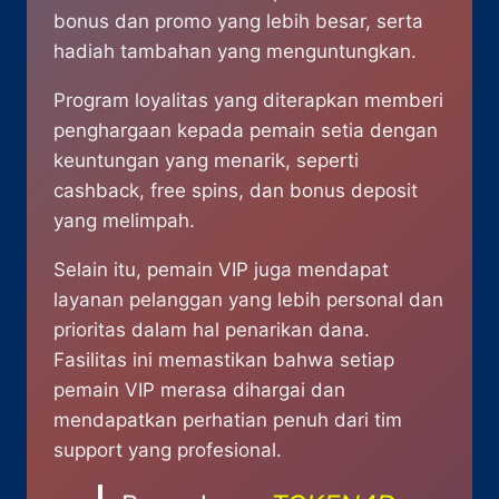
bonus dan promo yang lebih besar, serta
hadiah tambahan yang menguntungkan.
Program loyalitas yang diterapkan memberi
penghargaan kepada pemain setia dengan
keuntungan yang menarik, seperti
cashback, free spins, dan bonus deposit
yang melimpah.
Selain itu, pemain VIP juga mendapat
layanan pelanggan yang lebih personal dan
prioritas dalam hal penarikan dana.
Fasilitas ini memastikan bahwa setiap
pemain VIP merasa dihargai dan
mendapatkan perhatian penuh dari tim
support yang profesional.