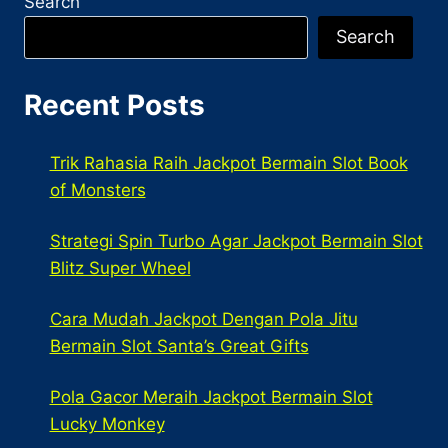
Search
Search
Recent Posts
Trik Rahasia Raih Jackpot Bermain Slot Book
of Monsters
Strategi Spin Turbo Agar Jackpot Bermain Slot
Blitz Super Wheel
Cara Mudah Jackpot Dengan Pola Jitu
Bermain Slot Santa’s Great Gifts
Pola Gacor Meraih Jackpot Bermain Slot
Lucky Monkey