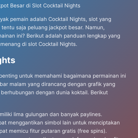
ak pemain adalah Cocktail Nights, slot yang
 tentu saja peluang jackpot besar. Namun,
ainan ini? Berikut adalah panduan lengkap yang
nang di slot Cocktail Nights.
ghts
penting untuk memahami bagaimana permainan ini
a bar malam yang dirancang dengan grafik yang
berhubungan dengan dunia koktail. Berikut
miliki lima gulungan dan banyak paylines.
pat menggantikan simbol lain untuk menciptakan
 memicu fitur putaran gratis (free spins).