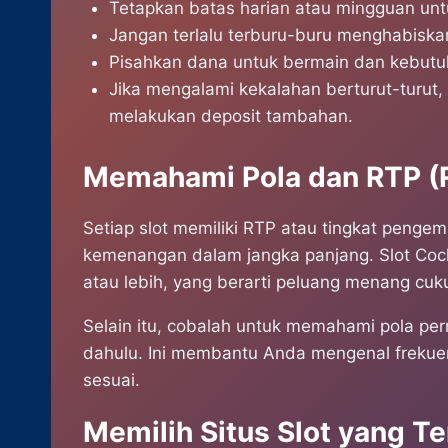
Tetapkan batas harian atau mingguan unt
Jangan terlalu terburu-buru menghabiska
Pisahkan dana untuk bermain dan kebutuh
Jika mengalami kekalahan berturut-turut, 
melakukan deposit tambahan.
Memahami Pola dan RTP (Re
Setiap slot memiliki RTP atau tingkat peng
kemenangan dalam jangka panjang. Slot Cock
atau lebih, yang berarti peluang menang cukup
Selain itu, cobalah untuk memahami pola p
dahulu. Ini membantu Anda mengenal frekue
sesuai.
Memilih Situs Slot yang T