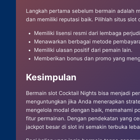
Langkah pertama sebelum bermain adalah me
dan memiliki reputasi baik. Pilihlah situs slot 
Memiliki lisensi resmi dari lembaga perju
Menawarkan berbagai metode pembayar
Memiliki ulasan positif dari pemain lain.
Memberikan bonus dan promo yang meng
Kesimpulan
Bermain slot Cocktail Nights bisa menjadi 
menguntungkan jika Anda menerapkan strategi
mengelola modal dengan baik, memahami po
fitur permainan. Dengan pendekatan yang ce
jackpot besar di slot ini semakin terbuka leba