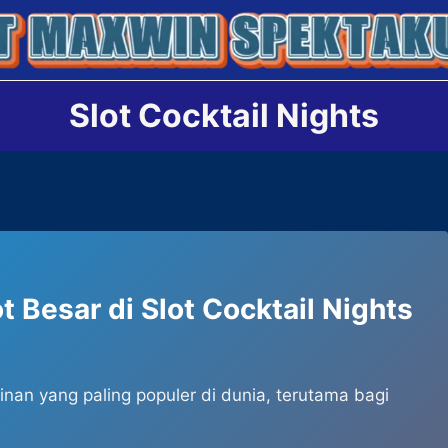
Slot Cocktail Nights
t Besar di Slot Cocktail Nights
inan yang paling populer di dunia, terutama bagi