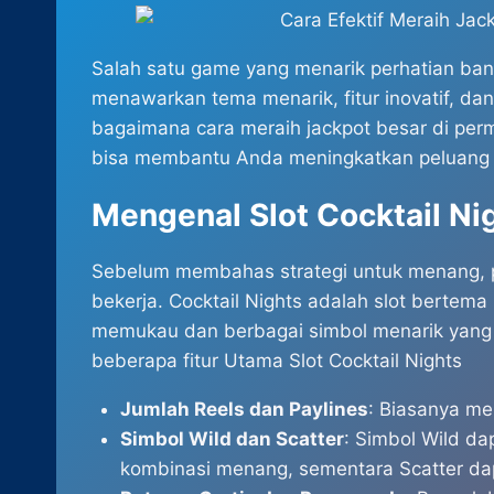
Salah satu game yang menarik perhatian bany
menawarkan tema menarik, fitur inovatif, dan
bagaimana cara meraih jackpot besar di perm
bisa membantu Anda meningkatkan peluang me
Mengenal Slot Cocktail Ni
Sebelum membahas strategi untuk menang, 
bekerja. Cocktail Nights adalah slot bertem
memukau dan berbagai simbol menarik yang 
beberapa fitur Utama Slot Cocktail Nights
Jumlah Reels dan Paylines
: Biasanya me
Simbol Wild dan Scatter
: Simbol Wild da
kombinasi menang, sementara Scatter dapat