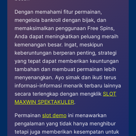
Dengan memahami fitur permainan,
mengelola bankroll dengan bijak, dan
memaksimalkan penggunaan Free Spins,
Anda dapat meningkatkan peluang meraih
kemenangan besar. Ingat, meskipun
keberuntungan berperan penting, strategi
yang tepat dapat memberikan keuntungan
tambahan dan membuat permainan lebih
menyenangkan.
Ayo simak dan ikuti terus
informasi-informasi menarik terbaru lainnya
secara terlengkap dengan mengklik
SLOT
MAXWIN SPEKTAKULER
.
Permainan
slot demo
ini menawarkan
pengalaman yang tidak hanya menghibur
tetapi juga memberikan kesempatan untuk