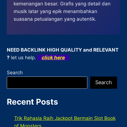
kemenangan besar. Grafis yang detail dan
musik latar yang epik menambahkan
suasana petualangan yang autentik.
NEED BACKLINK HIGH QUALITY and RELEVANT
?
let us help.
click here
Search
Search
Recent Posts
Trik Rahasia Raih Jackpot Bermain Slot Book
of Monsters