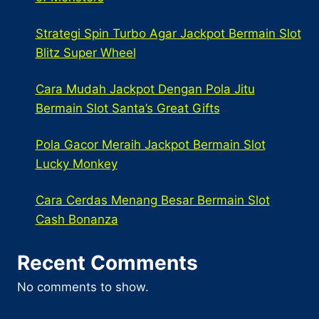
Strategi Spin Turbo Agar Jackpot Bermain Slot
Blitz Super Wheel
Cara Mudah Jackpot Dengan Pola Jitu
Bermain Slot Santa’s Great Gifts
Pola Gacor Meraih Jackpot Bermain Slot
Lucky Monkey
Cara Cerdas Menang Besar Bermain Slot
Cash Bonanza
Recent Comments
No comments to show.