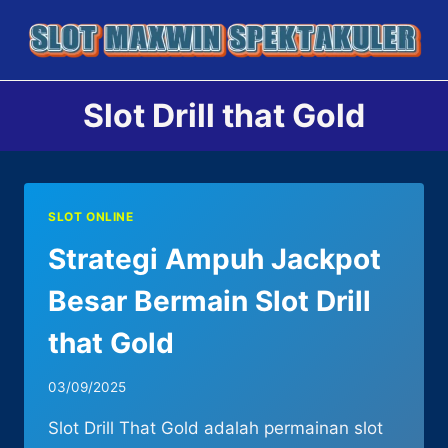
Skip
to
content
Slot Drill that Gold
SLOT ONLINE
Strategi Ampuh Jackpot
Besar Bermain Slot Drill
that Gold
By
03/09/2025
adminnetz
Slot Drill That Gold adalah permainan slot