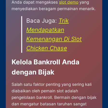
Anda dapat mengakses
slot demo
yang
menyediakan beragam permainan menarik.
Baca Juga:
Trik
Mendapatkan
Kemenangan Di Slot
Chicken Chase
Kelola Bankroll Anda
dengan Bijak
Salah satu faktor penting yang sering kali
diabaikan oleh pemain slot adalah
pengelolaan bankroll. Bermain dengan bijak
dan mengatur batasan taruhan sangat