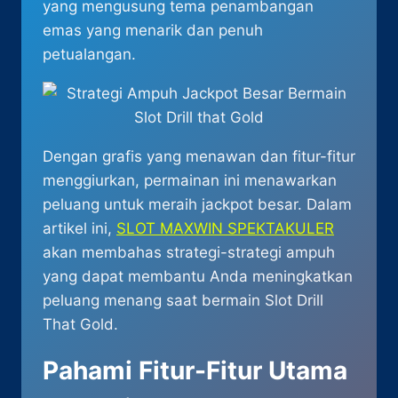
yang mengusung tema penambangan
emas yang menarik dan penuh
petualangan.
Dengan grafis yang menawan dan fitur-fitur
menggiurkan, permainan ini menawarkan
peluang untuk meraih jackpot besar. Dalam
artikel ini,
SLOT MAXWIN SPEKTAKULER
akan membahas strategi-strategi ampuh
yang dapat membantu Anda meningkatkan
peluang menang saat bermain Slot Drill
That Gold.
Pahami Fitur-Fitur Utama