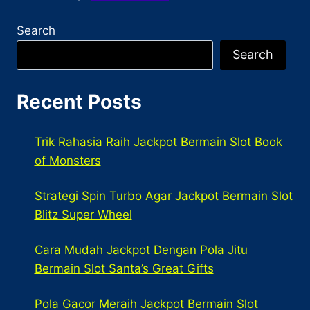
Search
Search
Recent Posts
Trik Rahasia Raih Jackpot Bermain Slot Book
of Monsters
Strategi Spin Turbo Agar Jackpot Bermain Slot
Blitz Super Wheel
Cara Mudah Jackpot Dengan Pola Jitu
Bermain Slot Santa’s Great Gifts
Pola Gacor Meraih Jackpot Bermain Slot