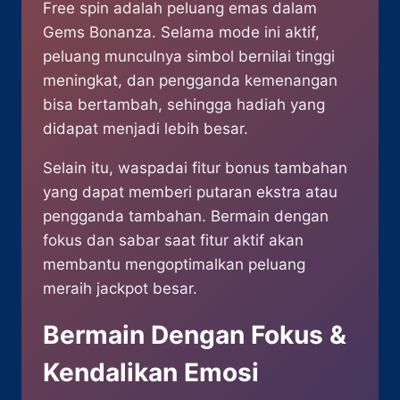
Free spin adalah peluang emas dalam
Gems Bonanza. Selama mode ini aktif,
peluang munculnya simbol bernilai tinggi
meningkat, dan pengganda kemenangan
bisa bertambah, sehingga hadiah yang
didapat menjadi lebih besar.
Selain itu, waspadai fitur bonus tambahan
yang dapat memberi putaran ekstra atau
pengganda tambahan. Bermain dengan
fokus dan sabar saat fitur aktif akan
membantu mengoptimalkan peluang
meraih jackpot besar.
Bermain Dengan Fokus &
Kendalikan Emosi