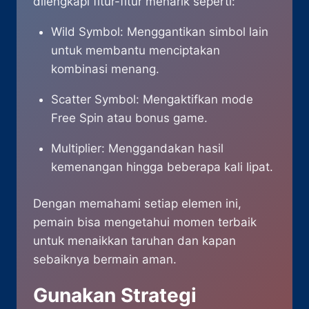
dilengkapi fitur-fitur menarik seperti:
Wild Symbol: Menggantikan simbol lain
untuk membantu menciptakan
kombinasi menang.
Scatter Symbol: Mengaktifkan mode
Free Spin atau bonus game.
Multiplier: Menggandakan hasil
kemenangan hingga beberapa kali lipat.
Dengan memahami setiap elemen ini,
pemain bisa mengetahui momen terbaik
untuk menaikkan taruhan dan kapan
sebaiknya bermain aman.
Gunakan Strategi