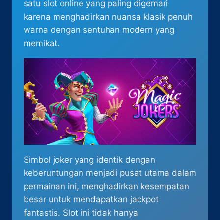
satu slot online yang paling digemari
karena menghadirkan nuansa klasik penuh
warna dengan sentuhan modern yang
memikat.
Simbol joker yang identik dengan
keberuntungan menjadi pusat utama dalam
permainan ini, menghadirkan kesempatan
besar untuk mendapatkan jackpot
fantastis. Slot ini tidak hanya