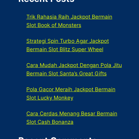
Trik Rahasia Raih Jackpot Bermain
Slot Book of Monsters
Strategi Spin Turbo Agar Jackpot
Bermain Slot Blitz Super Wheel
Cara Mudah Jackpot Dengan Pola Jitu
Bermain Slot Santa’s Great Gifts
Pola Gacor Meraih Jackpot Bermain
Slot Lucky Monkey
Cara Cerdas Menang Besar Bermain
Slot Cash Bonanza