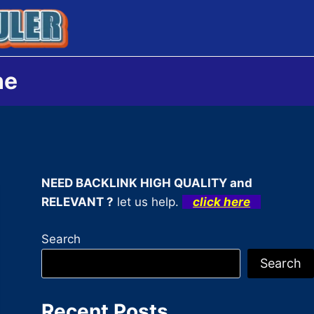
ne
NEED BACKLINK HIGH QUALITY and
RELEVANT ?
let us help.
click here
Search
Search
Recent Posts