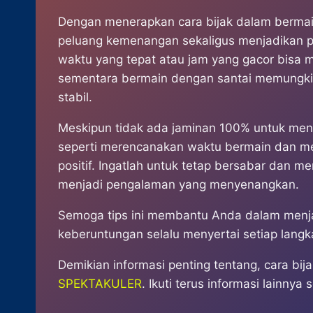
​Dengan menerapkan cara bijak dalam berma
peluang kemenangan sekaligus menjadikan p
waktu yang tepat atau jam yang gacor bisa
sementara bermain dengan santai memungki
stabil.
Meskipun tidak ada jaminan 100% untuk mena
seperti merencanakan waktu bermain dan 
positif. Ingatlah untuk tetap bersabar dan m
menjadi pengalaman yang menyenangkan.
Semoga tips ini membantu Anda dalam menja
keberuntungan selalu menyertai setiap lang
Demikian informasi penting tentang, cara bij
SPEKTAKULER
. Ikuti terus informasi lainnya 