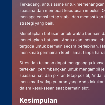
Terkadang, antusiasme untuk memenangkan
suasana dan membuat keputusan impulsif. O
menjaga emosi tetap stabil dan memastika
strategi yang baik.
Menetapkan batasan untuk waktu bermain dan
menetapkan batasan, Anda akan merasa leb
tergoda untuk bermain secara berlebihan. H
menikmati permainan lebih lama, tanpa harus
Stres dan tekanan dapat mengganggu konsen
tertekan, pertimbangkan untuk mengambil j
suasana hati dan pikiran tetap positif, And
menikmati setiap putaran yang Anda lakukan
dalam kesuksesan saat bermain slot.
Kesimpulan