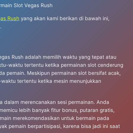
as Rush
yang akan kami berikan di bawah ini,
.
Vegas Rush adalah memilih waktu yang tepat atau
tu-waktu tertentu ketika permainan slot cenderung
 pemain. Meskipun permainan slot bersifat acak,
waktu tertentu ketika mesin menunjukkan
da dalam merencanakan sesi permainan. Anda
emicu lebih banyak fitur bonus, putaran gratis,
pemain merekomendasikan untuk bermain pada
ak pemain berpartisipasi, karena bisa jadi ini saat