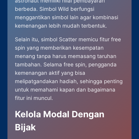
astronaut memiliki nilai pembayaran
berbeda. Simbol Wild berfungsi
menggantikan simbol lain agar kombinasi
kemenangan lebih mudah terbentuk.
Selain itu, simbol Scatter memicu fitur free
spin yang memberikan kesempatan
menang tanpa harus memasang taruhan
tambahan. Selama free spin, pengganda
kemenangan aktif yang bisa
melipatgandakan hadiah, sehingga penting
untuk memahami kapan dan bagaimana
fitur ini muncul.
Kelola Modal Dengan
Bijak