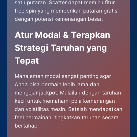
satu putaran. Scatter dapat memicu fitur
free spin yang memberikan putaran gratis
dengan potensi kemenangan besar.
Atur Modal & Terapkan
Strategi Taruhan yang
Tepat
Manajemen modal sangat penting agar
Anda bisa bermain lebih lama dan
mengejar jackpot. Mulailah dengan taruhan
kecil untuk memahami pola kemenangan
dan volatilitas mesin. Setelah mendapatkan
feel permainan, tingkatkan taruhan secara
bertahap.