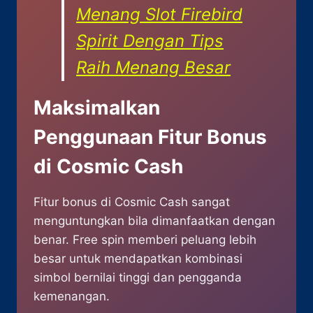
Menang Slot Firebird
Spirit Dengan Tips
Raih Menang Besar
Maksimalkan
Penggunaan Fitur Bonus
di Cosmic Cash
Fitur bonus di Cosmic Cash sangat
menguntungkan bila dimanfaatkan dengan
benar. Free spin memberi peluang lebih
besar untuk mendapatkan kombinasi
simbol bernilai tinggi dan pengganda
kemenangan.