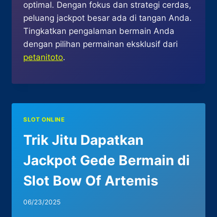
optimal. Dengan fokus dan strategi cerdas,
peluang jackpot besar ada di tangan Anda.
Tingkatkan pengalaman bermain Anda
dengan pilihan permainan eksklusif dari
petanitoto
.
SLOT ONLINE
Trik Jitu Dapatkan
Jackpot Gede Bermain di
Slot Bow Of Artemis
By
06/23/2025
adminnetz