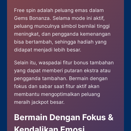
Free spin adalah peluang emas dalam
Gems Bonanza. Selama mode ini aktif,
peluang munculnya simbol bernilai tinggi
meningkat, dan pengganda kemenangan
bisa bertambah, sehingga hadiah yang
didapat menjadi lebih besar.
Selain itu, waspadai fitur bonus tambahan
yang dapat memberi putaran ekstra atau
pengganda tambahan. Bermain dengan
fokus dan sabar saat fitur aktif akan
membantu mengoptimalkan peluang
meraih jackpot besar.
Bermain Dengan Fokus &
Kendalikan Emosi