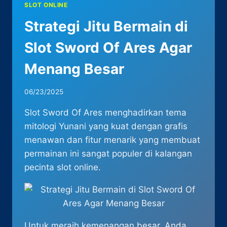
SLOT ONLINE
Strategi Jitu Bermain di
Slot Sword Of Ares Agar
Menang Besar
By
06/23/2025
adminnetz
Slot Sword Of Ares menghadirkan tema
mitologi Yunani yang kuat dengan grafis
menawan dan fitur menarik yang membuat
permainan ini sangat populer di kalangan
pecinta slot online.
Untuk meraih kemenangan besar, Anda