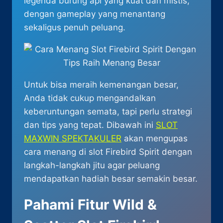
legenda burung api yang kuat dan mistis,
dengan gameplay yang menantang
sekaligus penuh peluang.
Untuk bisa meraih kemenangan besar,
Anda tidak cukup mengandalkan
keberuntungan semata, tapi perlu strategi
dan tips yang tepat. Dibawah ini
SLOT
MAXWIN SPEKTAKULER
akan mengupas
cara menang di slot Firebird Spirit dengan
langkah-langkah jitu agar peluang
mendapatkan hadiah besar semakin besar.
Pahami Fitur Wild &