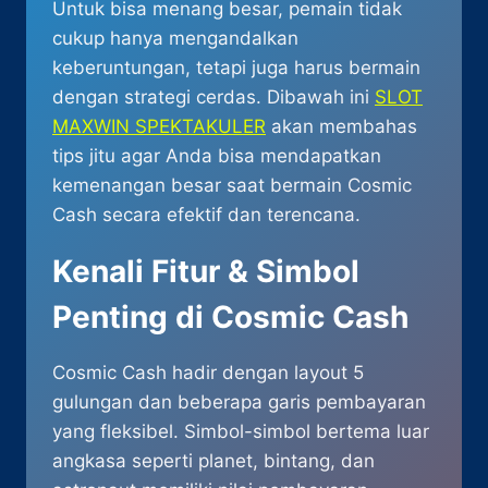
Untuk bisa menang besar, pemain tidak
cukup hanya mengandalkan
keberuntungan, tetapi juga harus bermain
dengan strategi cerdas. Dibawah ini
SLOT
MAXWIN SPEKTAKULER
akan membahas
tips jitu agar Anda bisa mendapatkan
kemenangan besar saat bermain Cosmic
Cash secara efektif dan terencana.
Kenali Fitur & Simbol
Penting di Cosmic Cash
Cosmic Cash hadir dengan layout 5
gulungan dan beberapa garis pembayaran
yang fleksibel. Simbol-simbol bertema luar
angkasa seperti planet, bintang, dan