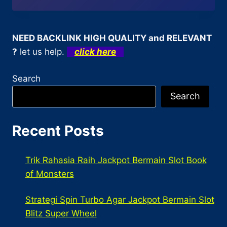
NEED BACKLINK HIGH QUALITY and RELEVANT
?
let us help.
click here
Search
Search
Recent Posts
Trik Rahasia Raih Jackpot Bermain Slot Book
of Monsters
Strategi Spin Turbo Agar Jackpot Bermain Slot
Blitz Super Wheel