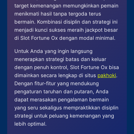
target kemenangan memungkinkan pemain
menikmati hasil tanpa tergoda terus
bermain. Kombinasi disiplin dan strategi ini
menjadi kunci sukses meraih jackpot besar
di Slot Fortune Ox dengan modal minimal.
Untuk Anda yang ingin langsung
menerapkan strategi batas dan keluar
dengan penuh kontrol, Slot Fortune Ox bisa
dimainkan secara lengkap di situs
pakhoki
.
Dengan fitur-fitur yang mendukung
pengaturan taruhan dan putaran, Anda
dapat merasakan pengalaman bermain
yang seru sekaligus mempraktikkan disiplin
strategi untuk peluang kemenangan yang
lebih optimal.