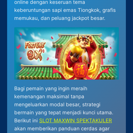
online dengan keseruan tema
keberuntungan sapi emas Tiongkok, grafis
memukau, dan peluang jackpot besar.
Bagi pemain yang ingin meraih
kemenangan maksimal tanpa
mengeluarkan modal besar, strategi
bermain yang tepat menjadi kunci utama.
Berikut ini
SLOT MAXWIN SPEKTAKULER
akan memberikan panduan cerdas agar