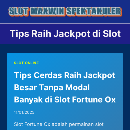
Skip
to
content
Tips Raih Jackpot di Slot
SLOT ONLINE
Tips Cerdas Raih Jackpot
Besar Tanpa Modal
Banyak di Slot Fortune Ox
By
11/01/2025
adminnetz
Slot Fortune Ox adalah permainan slot