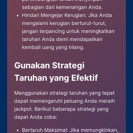
sebagian dari kemenangan Anda.
Hindari Mengejar Kerugian: Jika Anda
mengalami kerugian berturut-turut,
jangan terpancing untuk meningkatkan
taruhan Anda demi mendapatkan
kembali uang yang hilang.
Gunakan Strategi
Taruhan yang Efektif
Menggunakan strategi taruhan yang tepat
dapat memengaruhi peluang Anda meraih
jackpot. Berikut beberapa strategi yang
dapat Anda coba:
Bertaruh Maksimal: Jika memungkinkan,