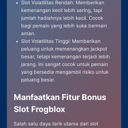
Slot Volatilitas Rendah: Memberikan
kemenangan kecil lebih sering, tapi
jumlah hadiahnya lebih kecil. Cocok
bagi pemain yang lebih suka bermain
aman.
Slot Volatilitas Tinggi: Memberikan
peluang untuk memenangkan jackpot
besar, tetapi kemenangan terjadi lebih
jarang. Ini sangat cocok untuk pemain
yang bersedia mengambil risiko untuk
peluang besar.
Manfaatkan Fitur Bonus
Slot Frogblox
Salah satu daya tarik utama dari slot