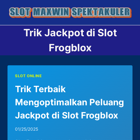
Skip
to
content
Trik Jackpot di Slot
Frogblox
SLOT ONLINE
Trik Terbaik
Mengoptimalkan Peluang
Jackpot di Slot Frogblox
By
01/25/2025
adminnetz