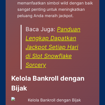
memanfaatkan simbol wild dengan baik
sangat penting untuk meningkatkan
peluang Anda meraih jackpot.
Baca Juga:
Panduan
Lengkap Dapatkan
Jackpot Setiap Hari
di Slot Snowflake
Sorcery
Kelola Bankroll dengan
Bijak