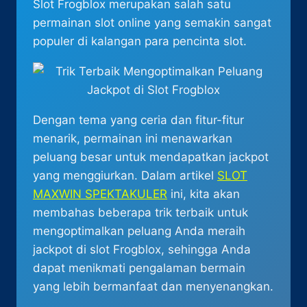
Slot Frogblox merupakan salah satu
permainan slot online yang semakin sangat
populer di kalangan para pencinta slot.
Dengan tema yang ceria dan fitur-fitur
menarik, permainan ini menawarkan
peluang besar untuk mendapatkan jackpot
yang menggiurkan. Dalam artikel
SLOT
MAXWIN SPEKTAKULER
ini, kita akan
membahas beberapa trik terbaik untuk
mengoptimalkan peluang Anda meraih
jackpot di slot Frogblox, sehingga Anda
dapat menikmati pengalaman bermain
yang lebih bermanfaat dan menyenangkan.