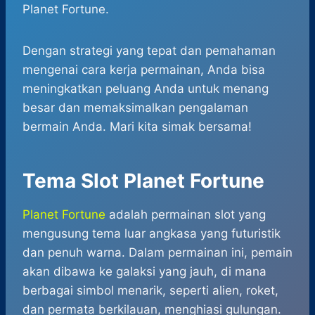
Planet Fortune.
Dengan strategi yang tepat dan pemahaman
mengenai cara kerja permainan, Anda bisa
meningkatkan peluang Anda untuk menang
besar dan memaksimalkan pengalaman
bermain Anda. Mari kita simak bersama!
Tema Slot Planet Fortune
Planet Fortune
adalah permainan slot yang
mengusung tema luar angkasa yang futuristik
dan penuh warna. Dalam permainan ini, pemain
akan dibawa ke galaksi yang jauh, di mana
berbagai simbol menarik, seperti alien, roket,
dan permata berkilauan, menghiasi gulungan.