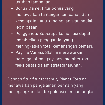
taruhan tambahan.
Bonus Game: Fitur bonus yang
menawarkan tantangan tambahan dan
kesempatan untuk memenangkan hadiah
lebih besar.
Pengganda: Beberapa kombinasi dapat
memberikan pengganda, yang
meningkatkan total kemenangan pemain.
Payline Variasi: Slot ini menawarkan
berbagai pilihan paylines, memberikan
fleksibilitas dalam strategi taruhan.
Dengan fitur-fitur tersebut, Planet Fortune
menawarkan pengalaman bermain yang
menegangkan dan berpotensi menguntungkan.