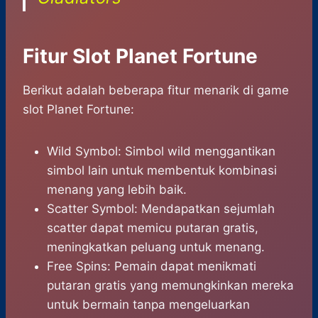
Fitur Slot Planet Fortune
Berikut adalah beberapa fitur menarik di game
slot Planet Fortune:
Wild Symbol: Simbol wild menggantikan
simbol lain untuk membentuk kombinasi
menang yang lebih baik.
Scatter Symbol: Mendapatkan sejumlah
scatter dapat memicu putaran gratis,
meningkatkan peluang untuk menang.
Free Spins: Pemain dapat menikmati
putaran gratis yang memungkinkan mereka
untuk bermain tanpa mengeluarkan