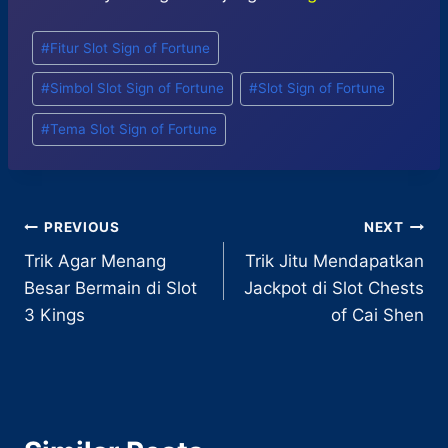
Post
#
Fitur Slot Sign of Fortune
Tags:
#
Simbol Slot Sign of Fortune
#
Slot Sign of Fortune
#
Tema Slot Sign of Fortune
Post
PREVIOUS
NEXT
Trik Agar Menang
Trik Jitu Mendapatkan
navigation
Besar Bermain di Slot
Jackpot di Slot Chests
3 Kings
of Cai Shen