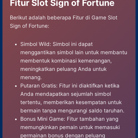
Fitur Slot Sign of Fortune
Berikut adalah beberapa Fitur di Game Slot
Sign of Fortune:
Simbol Wild: Simbol ini dapat
menggantikan simbol lain untuk membantu
membentuk kombinasi kemenangan,
meningkatkan peluang Anda untuk
menang.
Putaran Gratis: Fitur ini diaktifkan ketika
Anda mendapatkan sejumlah simbol
tertentu, memberikan kesempatan untuk
bermain tanpa mengurangi saldo taruhan.
Bonus Mini Game: Fitur tambahan yang
memungkinkan pemain untuk memasuki
permainan bonus dengan peluang