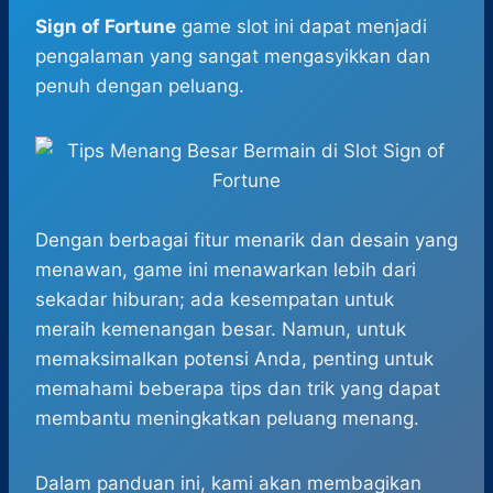
h
a
e
e
k
i
a
c
s
l
y
n
Sign of Fortune
game slot ini dapat menjadi
t
e
s
e
p
e
pengalaman yang sangat mengasyikkan dan
s
b
e
g
e
penuh dengan peluang.
A
o
n
r
p
o
g
a
p
k
e
m
r
Dengan berbagai fitur menarik dan desain yang
menawan, game ini menawarkan lebih dari
sekadar hiburan; ada kesempatan untuk
meraih kemenangan besar. Namun, untuk
memaksimalkan potensi Anda, penting untuk
memahami beberapa tips dan trik yang dapat
membantu meningkatkan peluang menang.
Dalam panduan ini, kami akan membagikan