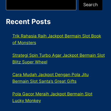
Search
Recent Posts
Trik Rahasia Raih Jackpot Bermain Slot Book
of Monsters
Strategi Spin Turbo Agar Jackpot Bermain Slot
Blitz Super Wheel
Cara Mudah Jackpot Dengan Pola Jitu
Bermain Slot Santa’s Great Gifts
Pola Gacor Meraih Jackpot Bermain Slot
Lucky Monkey