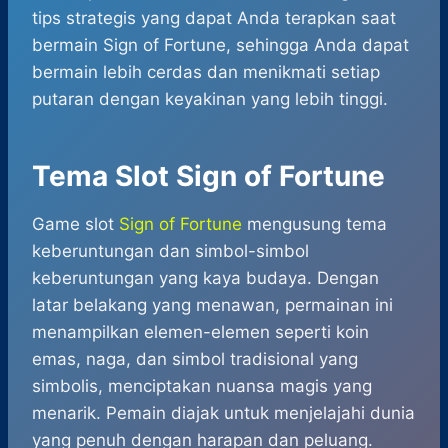
tips strategis yang dapat Anda terapkan saat
bermain Sign of Fortune, sehingga Anda dapat
bermain lebih cerdas dan menikmati setiap
putaran dengan keyakinan yang lebih tinggi.
Tema Slot Sign of Fortune
Game slot
Sign of Fortune
mengusung tema
keberuntungan dan simbol-simbol
keberuntungan yang kaya budaya. Dengan
latar belakang yang menawan, permainan ini
menampilkan elemen-elemen seperti koin
emas, naga, dan simbol tradisional yang
simbolis, menciptakan nuansa magis yang
menarik. Pemain diajak untuk menjelajahi dunia
yang penuh dengan harapan dan peluang.