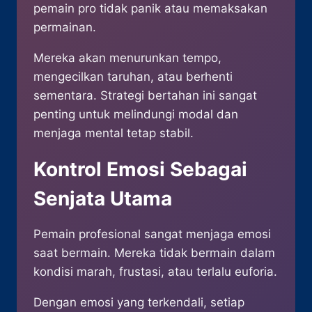
pemain pro tidak panik atau memaksakan
permainan.
Mereka akan menurunkan tempo,
mengecilkan taruhan, atau berhenti
sementara. Strategi bertahan ini sangat
penting untuk melindungi modal dan
menjaga mental tetap stabil.
Kontrol Emosi Sebagai
Senjata Utama
Pemain profesional sangat menjaga emosi
saat bermain. Mereka tidak bermain dalam
kondisi marah, frustasi, atau terlalu euforia.
Dengan emosi yang terkendali, setiap