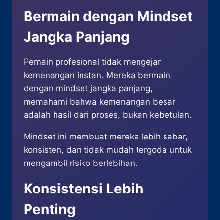
Bermain dengan Mindset
Jangka Panjang
Pemain profesional tidak mengejar
kemenangan instan. Mereka bermain
dengan mindset jangka panjang,
memahami bahwa kemenangan besar
adalah hasil dari proses, bukan kebetulan.
Mindset ini membuat mereka lebih sabar,
konsisten, dan tidak mudah tergoda untuk
mengambil risiko berlebihan.
Konsistensi Lebih
Penting