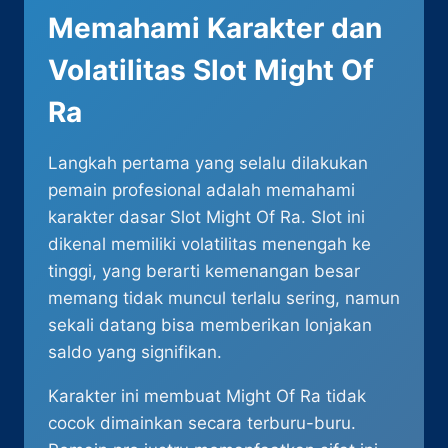
Memahami Karakter dan
Volatilitas Slot Might Of
Ra
Langkah pertama yang selalu dilakukan
pemain profesional adalah memahami
karakter dasar Slot Might Of Ra. Slot ini
dikenal memiliki volatilitas menengah ke
tinggi, yang berarti kemenangan besar
memang tidak muncul terlalu sering, namun
sekali datang bisa memberikan lonjakan
saldo yang signifikan.
Karakter ini membuat Might Of Ra tidak
cocok dimainkan secara terburu-buru.