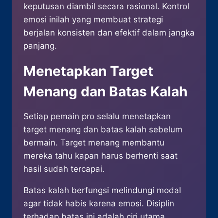
keputusan diambil secara rasional. Kontrol
emosi inilah yang membuat strategi
berjalan konsisten dan efektif dalam jangka
panjang.
Menetapkan Target
Menang dan Batas Kalah
Setiap pemain pro selalu menetapkan
target menang dan batas kalah sebelum
bermain. Target menang membantu
mereka tahu kapan harus berhenti saat
hasil sudah tercapai.
Batas kalah berfungsi melindungi modal
agar tidak habis karena emosi. Disiplin
terhadap batas ini adalah ciri utama