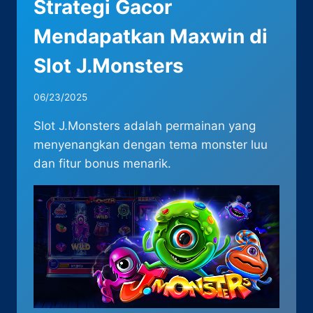
Strategi Gacor
Mendapatkan Maxwin di
Slot J.Monsters
By
06/23/2025
adminnetz
Slot J.Monsters adalah permainan yang
menyenangkan dengan tema monster luu
dan fitur bonus menarik.