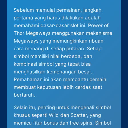
Sebelum memulai permainan, langkah
pertama yang harus dilakukan adalah
memahami dasar-dasar slot ini. Power of
Thor Megaways menggunakan mekanisme
Megaways yang memungkinkan ribuan
cara menang di setiap putaran. Setiap
simbol memiliki nilai berbeda, dan
kombinasi simbol yang tepat bisa
menghasilkan kemenangan besar.
Pemahaman ini akan membantu pemain
membuat keputusan lebih cerdas saat
bertaruh.
Selain itu, penting untuk mengenali simbol
khusus seperti Wild dan Scatter, yang
memicu fitur bonus dan free spins. Simbol