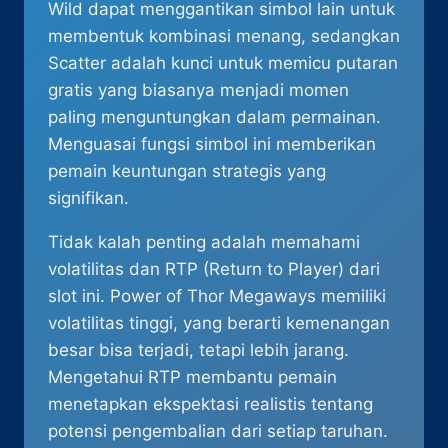
Wild dapat menggantikan simbol lain untuk
membentuk kombinasi menang, sedangkan
Scatter adalah kunci untuk memicu putaran
gratis yang biasanya menjadi momen
paling menguntungkan dalam permainan.
Menguasai fungsi simbol ini memberikan
pemain keuntungan strategis yang
signifikan.
Tidak kalah penting adalah memahami
volatilitas dan RTP (Return to Player) dari
slot ini. Power of Thor Megaways memiliki
volatilitas tinggi, yang berarti kemenangan
besar bisa terjadi, tetapi lebih jarang.
Mengetahui RTP membantu pemain
menetapkan ekspektasi realistis tentang
potensi pengembalian dari setiap taruhan.