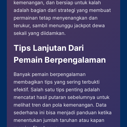
kemenangan, dan bersiap untuk kalah
adalah bagian dari strategi yang membuat
permainan tetap menyenangkan dan
terukur, sambil menunggu jackpot dewa
sekali yang diidamkan.
Tips Lanjutan Dari
Pemain Berpengalaman
Banyak pemain berpengalaman
membagikan tips yang sering terbukti
efektif. Salah satu tips penting adalah
mencatat hasil putaran sebelumnya untuk
melihat tren dan pola kemenangan. Data
sederhana ini bisa menjadi panduan ketika
menentukan jumlah taruhan atau kapan