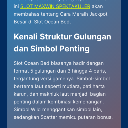
ini
SLOT MAXWIN SPEKTAKULER
akan
membahas tentang Cara Meraih Jackpot
Besar di Slot Ocean Bed.
Kenali Struktur Gulungan
dan Simbol Penting
Slot Ocean Bed biasanya hadir dengan
format 5 gulungan dan 3 hingga 4 baris,
tergantung versi gamenya. Simbol-simbol
bertema laut seperti mutiara, peti harta
karun, dan makhluk laut menjadi bagian
penting dalam kombinasi kemenangan.
Simbol Wild menggantikan simbol lain,
sedangkan Scatter memicu putaran bonus.