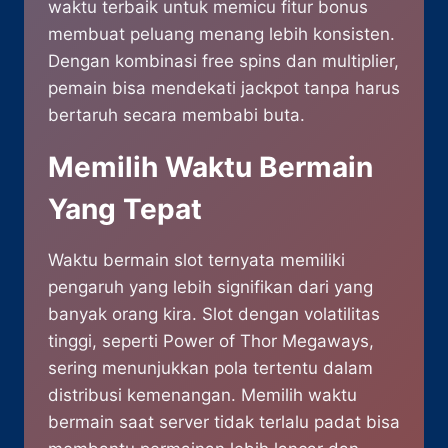
waktu terbaik untuk memicu fitur bonus
membuat peluang menang lebih konsisten.
Dengan kombinasi free spins dan multiplier,
pemain bisa mendekati jackpot tanpa harus
bertaruh secara membabi buta.
Memilih Waktu Bermain
Yang Tepat
Waktu bermain slot ternyata memiliki
pengaruh yang lebih signifikan dari yang
banyak orang kira. Slot dengan volatilitas
tinggi, seperti Power of Thor Megaways,
sering menunjukkan pola tertentu dalam
distribusi kemenangan. Memilih waktu
bermain saat server tidak terlalu padat bisa