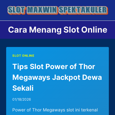
Skip
to
content
Cara Menang Slot Online
SLOT ONLINE
Tips Slot Power of Thor
Megaways Jackpot Dewa
Sekali
By
01/18/2026
adminnetz
Power of Thor Megaways slot ini terkenal