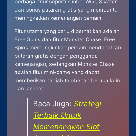
berbagai fitur seperti simbol Wild, Scatter,
dan bonus putaran gratis yang membantu
meningkatkan kemenangan pemain.
Fitur utama yang perlu diperhatikan adalah
Free Spins dan fitur Monster Chase. Free
Spins memungkinkan pemain mendapatkan
putaran gratis dengan pengganda
kemenangan, sedangkan Monster Chase
adalah fitur mini-game yang dapat
memberikan hadiah tambahan berupa koin
dan jackpot.
Baca Juga:
Strategi
Terbaik Untuk
Memenangkan Slot