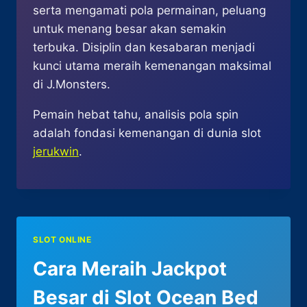
serta mengamati pola permainan, peluang
untuk menang besar akan semakin
terbuka. Disiplin dan kesabaran menjadi
kunci utama meraih kemenangan maksimal
di J.Monsters.
Pemain hebat tahu, analisis pola spin
adalah fondasi kemenangan di dunia slot
jerukwin
.
SLOT ONLINE
Cara Meraih Jackpot
Besar di Slot Ocean Bed