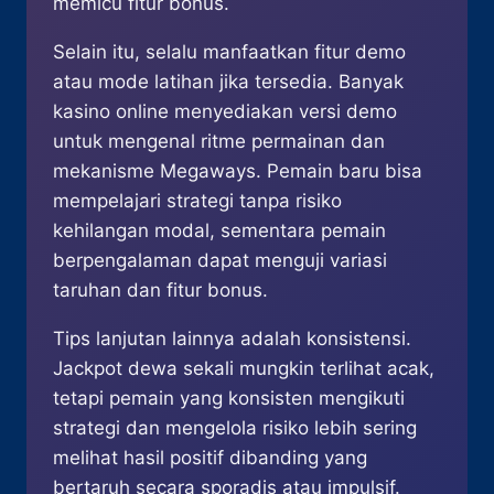
memicu fitur bonus.
Selain itu, selalu manfaatkan fitur demo
atau mode latihan jika tersedia. Banyak
kasino online menyediakan versi demo
untuk mengenal ritme permainan dan
mekanisme Megaways. Pemain baru bisa
mempelajari strategi tanpa risiko
kehilangan modal, sementara pemain
berpengalaman dapat menguji variasi
taruhan dan fitur bonus.
Tips lanjutan lainnya adalah konsistensi.
Jackpot dewa sekali mungkin terlihat acak,
tetapi pemain yang konsisten mengikuti
strategi dan mengelola risiko lebih sering
melihat hasil positif dibanding yang
bertaruh secara sporadis atau impulsif.