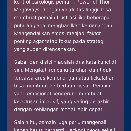
kontrol psikologis pemain. Power of Thor
Megaways, dengan volatilitas tinggi, bisa
membuat pemain frustrasi jika beberapa
putaran gagal menghasilkan kemenangan.
Mengendalikan emosi menjadi faktor
penting agar tetap fokus pada strategi
yang sudah direncanakan.
Sabar dan disiplin adalah dua kata kunci di
sini. Mengikuti rencana taruhan dan tidak
terbawa arus kemenangan atau kekalahan
bisa membuat perbedaan besar. Pemain
yang emosional cenderung membuat
keputusan impulsif, yang sering berakhir
dengan kehilangan modal lebih cepat.
Selain itu, pemain juga perlu mengenali
kapan harus berhenti. Jackpot dewa sekali