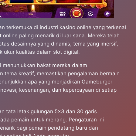
 terkemuka di industri kasino online yang terkenal
online paling menarik di luar sana. Mereka telah
tas desainnya yang dinamis, tema yang imersif,
ukur kualitas dalam slot digital.
agi menunjukkan bakat mereka dalam
 tema kreatif, memastikan pengalaman bermain
menunjukkan apa yang menjadikan Gameburger
 inovasi, kesenangan, dan kepercayaan di setiap
n tata letak gulungan 5×3 dan 30 garis
ada pemain untuk menang. Pengaturan ini
menarik bagi pemain pendatang baru dan
ik setiap kali Anda memutar.