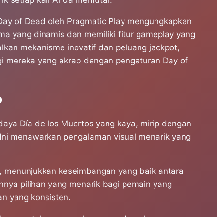
ay of Dead oleh Pragmatic Play mengungkapkan
a yang dinamis dan memiliki fitur gameplay yang
kan mekanisme inovatif dan peluang jackpot,
i mereka yang akrab dengan pengaturan Day of
o
daya Día de los Muertos yang kaya, mirip dengan
. Ini menawarkan pengalaman visual menarik yang
, menunjukkan keseimbangan yang baik antara
nya pilihan yang menarik bagi pemain yang
n yang konsisten.