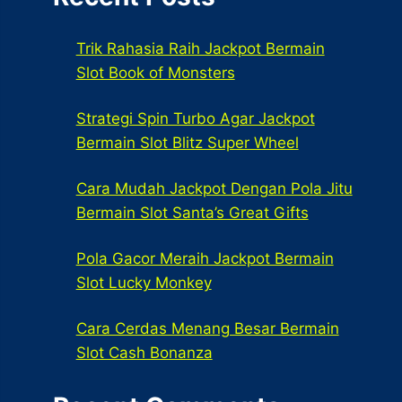
Trik Rahasia Raih Jackpot Bermain
Slot Book of Monsters
Strategi Spin Turbo Agar Jackpot
Bermain Slot Blitz Super Wheel
Cara Mudah Jackpot Dengan Pola Jitu
Bermain Slot Santa’s Great Gifts
Pola Gacor Meraih Jackpot Bermain
Slot Lucky Monkey
Cara Cerdas Menang Besar Bermain
Slot Cash Bonanza