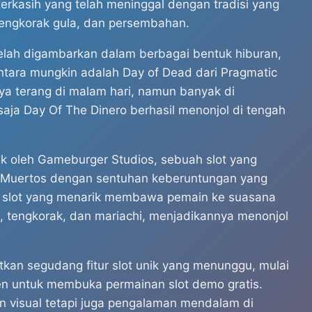
rkasih yang telah meninggal dengan tradisi yang
, tengkorak gula, dan persembahan.
elah digambarkan dalam berbagai bentuk hiburan,
ntara mungkin adalah Day of Dead dari Pragmatic
ya terang di malam hari, namun banyak di
saja Day Of The Dinero berhasil menonjol di tengah
 oleh Gameburger Studios, sebuah slot yang
 Muertos dengan sentuhan keberuntungan yang
a slot yang menarik membawa pemain ke suasana
 tengkorak, dan mariachi, menjadikannya menonjol
atkan segudang fitur slot unik yang menunggu, mulai
en untuk membuka permainan slot demo gratis.
n visual tetapi juga pengalaman mendalam di