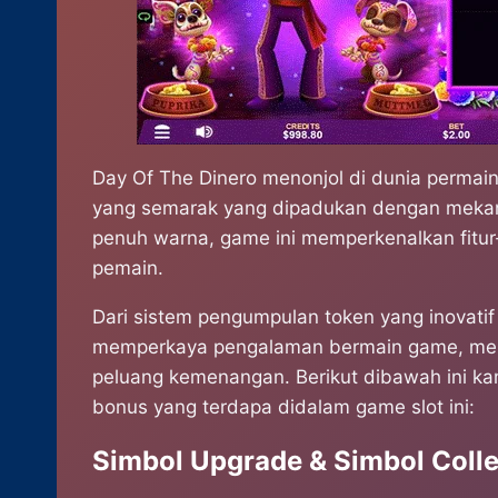
Day Of The Dinero menonjol di dunia permain
yang semarak yang dipadukan dengan mekani
penuh warna, game ini memperkenalkan fitur
pemain.
Dari sistem pengumpulan token yang inovatif
memperkaya pengalaman bermain game, men
peluang kemenangan. Berikut dibawah ini kam
bonus yang terdapa didalam game slot ini:
Simbol Upgrade & Simbol Colle