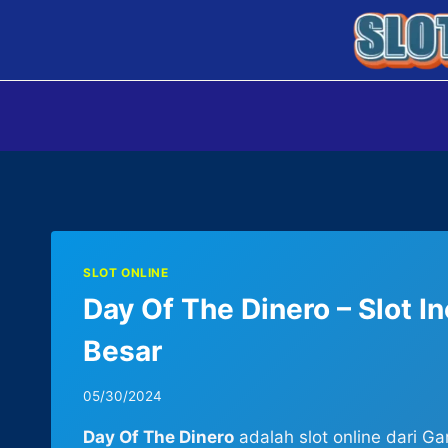
Skip
to
content
SLOT ONLINE
Day Of The Dinero – Slot 
Besar
By
05/30/2024
adminnetz
Day Of The Dinero
adalah slot online dari G