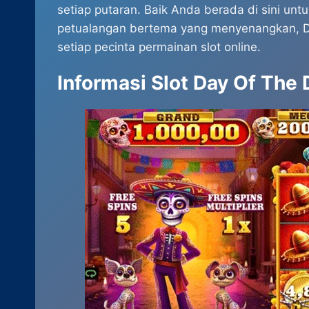
setiap putaran. Baik Anda berada di sini u
petualangan bertema yang menyenangkan, D
setiap pecinta permainan slot online.
Informasi Slot Day Of The 