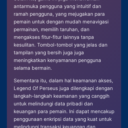
antarmuka pengguna yang intuitif dan
ramah pengguna, yang mejugakan para
pemain untuk dengan mudah menavigasi
permainan, memilih taruhan, dan
mengakses fitur-fitur lainnya tanpa
kesulitan. Tombol-tombol yang jelas dan
tampilan yang bersih juga juga
meningkatkan kenyamanan pengguna
selama bermain.
Sementara itu, dalam hal keamanan akses,
Legend Of Perseus juga dilengkapi dengan
langkah-langkah keamanan yang canggih
untuk melindungi data pribadi dan
keuangan para pemain. Ini dapat mencakup
penggunaan enkripsi data yang kuat untuk
melindungi transaksi keuangan dan