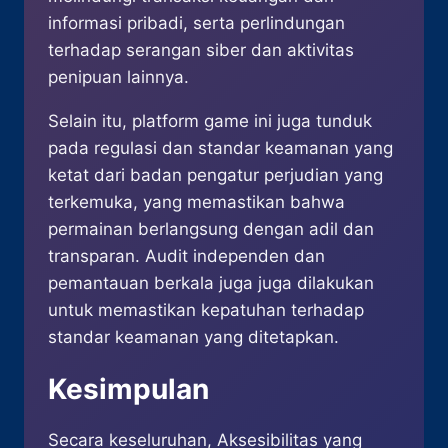
informasi pribadi, serta perlindungan
terhadap serangan siber dan aktivitas
penipuan lainnya.
Selain itu, platform game ini juga tunduk
pada regulasi dan standar keamanan yang
ketat dari badan pengatur perjudian yang
terkemuka, yang memastikan bahwa
permainan berlangsung dengan adil dan
transparan. Audit independen dan
pemantauan berkala juga juga dilakukan
untuk memastikan kepatuhan terhadap
standar keamanan yang ditetapkan.
Kesimpulan
Secara keseluruhan, Aksesibilitas yang