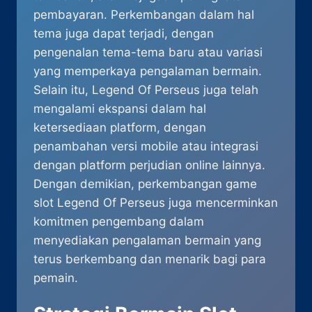
pembayaran. Perkembangan dalam hal
tema juga dapat terjadi, dengan
pengenalan tema-tema baru atau variasi
yang memperkaya pengalaman bermain.
Selain itu, Legend Of Perseus juga telah
mengalami ekspansi dalam hal
ketersediaan platform, dengan
penambahan versi mobile atau integrasi
dengan platform perjudian online lainnya.
Dengan demikian, perkembangan game
slot Legend Of Perseus juga mencerminkan
komitmen pengembang dalam
menyediakan pengalaman bermain yang
terus berkembang dan menarik bagi para
pemain.