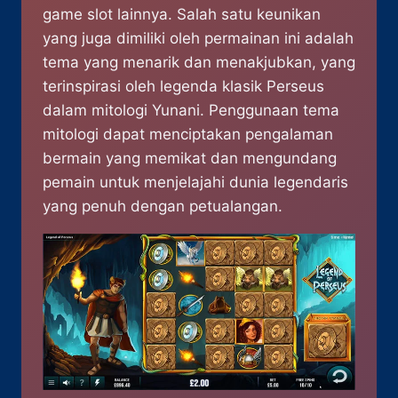
game slot lainnya. Salah satu keunikan
yang juga dimiliki oleh permainan ini adalah
tema yang menarik dan menakjubkan, yang
terinspirasi oleh legenda klasik Perseus
dalam mitologi Yunani. Penggunaan tema
mitologi dapat menciptakan pengalaman
bermain yang memikat dan mengundang
pemain untuk menjelajahi dunia legendaris
yang penuh dengan petualangan.