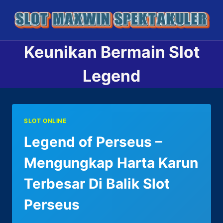
Skip
to
content
Keunikan Bermain Slot
Legend
SLOT ONLINE
Legend of Perseus –
Mengungkap Harta Karun
Terbesar Di Balik Slot
Perseus