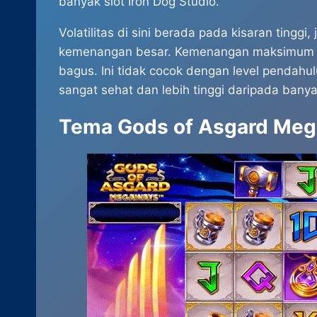
banyak slot Iron Dog Studio.
Volatilitas di sini berada pada kisaran tinggi
kemenangan besar. Kemenangan maksimum ad
bagus. Ini tidak cocok dengan level pendah
sangat sehat dan lebih tinggi daripada banyak
Tema Gods of Asgard Me