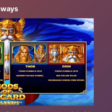
aways