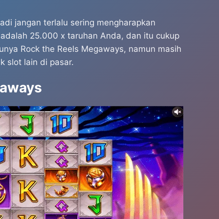
, jadi jangan terlalu sering mengharapkan
alah 25.000 x taruhan Anda, dan itu cukup
ulunya Rock the Reels Megaways, namun masih
 slot lain di pasar.
gaways