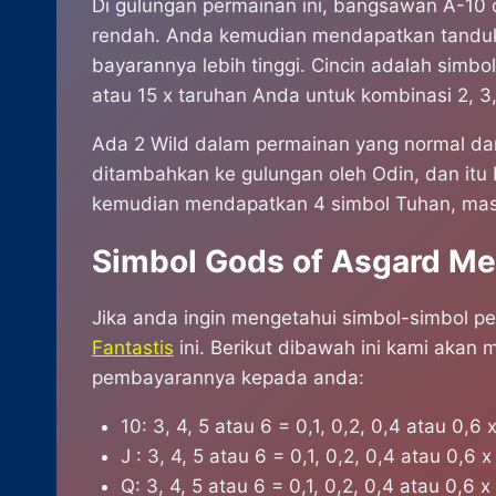
Di gulungan permainan ini, bangsawan A-10 
rendah. Anda kemudian mendapatkan tanduk,
bayarannya lebih tinggi. Cincin adalah simb
atau 15 x taruhan Anda untuk kombinasi 2, 3, 
Ada 2 Wild dalam permainan yang normal dan 
ditambahkan ke gulungan oleh Odin, dan itu
kemudian mendapatkan 4 simbol Tuhan, mas
Simbol Gods of Asgard M
Jika anda ingin mengetahui simbol-simbol 
Fantastis
ini. Berikut dibawah ini kami aka
pembayarannya kepada anda:
10: 3, 4, 5 atau 6 = 0,1, 0,2, 0,4 atau 0,6 
J : 3, 4, 5 atau 6 = 0,1, 0,2, 0,4 atau 0,6 
Q: 3, 4, 5 atau 6 = 0,1, 0,2, 0,4 atau 0,6 x