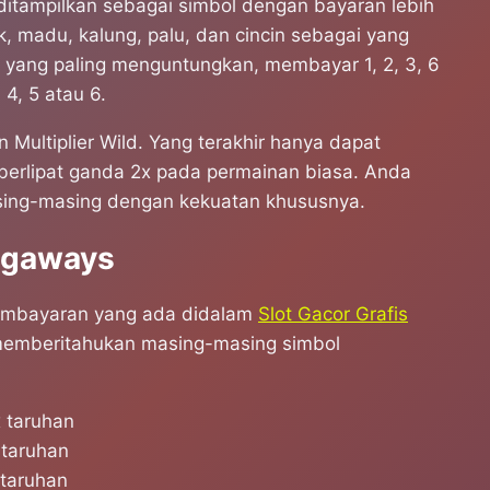
ditampilkan sebagai simbol dengan bayaran lebih
 madu, kalung, palu, dan cincin sebagai yang
ol yang paling menguntungkan, membayar 1, 2, 3, 6
4, 5 atau 6.
Multiplier Wild. Yang terakhir hanya dapat
 berlipat ganda 2x pada permainan biasa. Anda
ing-masing dengan kekuatan khususnya.
egaways
pembayaran yang ada didalam
Slot Gacor Grafis
n memberitahukan masing-masing simbol
x taruhan
x taruhan
 taruhan