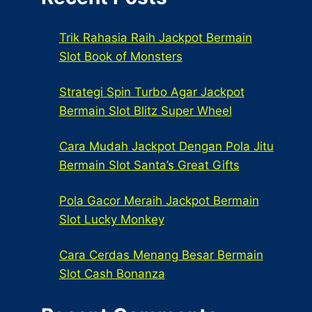
Trik Rahasia Raih Jackpot Bermain
Slot Book of Monsters
Strategi Spin Turbo Agar Jackpot
Bermain Slot Blitz Super Wheel
Cara Mudah Jackpot Dengan Pola Jitu
Bermain Slot Santa’s Great Gifts
Pola Gacor Meraih Jackpot Bermain
Slot Lucky Monkey
Cara Cerdas Menang Besar Bermain
Slot Cash Bonanza