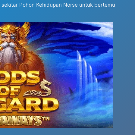
 sekitar Pohon Kehidupan Norse untuk bertemu