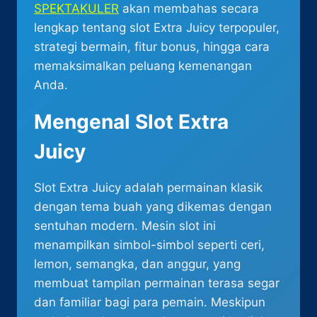
SPEKTAKULER
akan membahas secara
lengkap tentang slot Extra Juicy terpopuler,
strategi bermain, fitur bonus, hingga cara
memaksimalkan peluang kemenangan
Anda.
Mengenal Slot Extra
Juicy
Slot Extra Juicy adalah permainan klasik
dengan tema buah yang dikemas dengan
sentuhan modern. Mesin slot ini
menampilkan simbol-simbol seperti ceri,
lemon, semangka, dan anggur, yang
membuat tampilan permainan terasa segar
dan familiar bagi para pemain. Meskipun