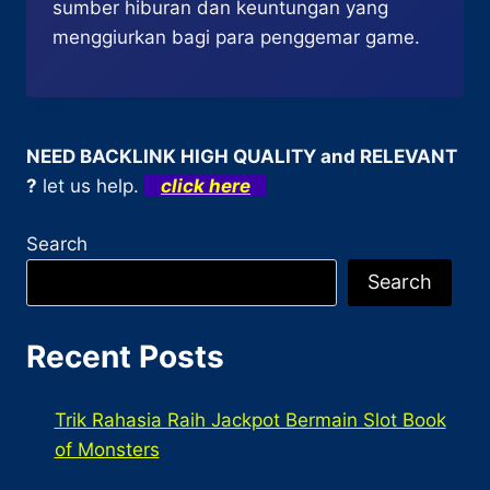
sumber hiburan dan keuntungan yang
menggiurkan bagi para penggemar game.
NEED BACKLINK HIGH QUALITY and RELEVANT
?
let us help.
click here
Search
Search
Recent Posts
Trik Rahasia Raih Jackpot Bermain Slot Book
of Monsters