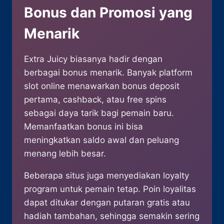
Bonus dan Promosi yang
Menarik
Extra Juicy biasanya hadir dengan
berbagai bonus menarik. Banyak platform
slot online menawarkan bonus deposit
pertama, cashback, atau free spins
sebagai daya tarik bagi pemain baru.
Memanfaatkan bonus ini bisa
meningkatkan saldo awal dan peluang
menang lebih besar.
Beberapa situs juga menyediakan loyalty
program untuk pemain tetap. Poin loyalitas
dapat ditukar dengan putaran gratis atau
hadiah tambahan, sehingga semakin sering