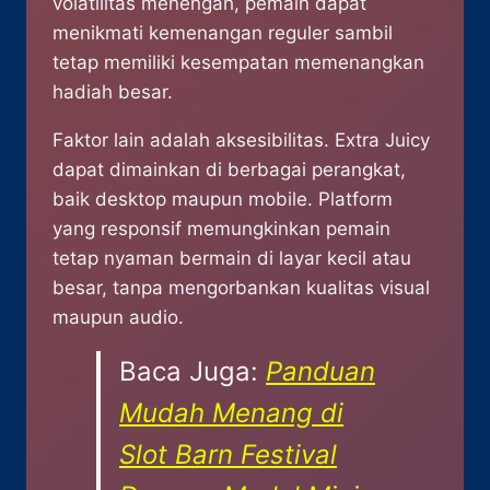
volatilitas menengah, pemain dapat
menikmati kemenangan reguler sambil
tetap memiliki kesempatan memenangkan
hadiah besar.
Faktor lain adalah aksesibilitas. Extra Juicy
dapat dimainkan di berbagai perangkat,
baik desktop maupun mobile. Platform
yang responsif memungkinkan pemain
tetap nyaman bermain di layar kecil atau
besar, tanpa mengorbankan kualitas visual
maupun audio.
Baca Juga:
Panduan
Mudah Menang di
Slot Barn Festival