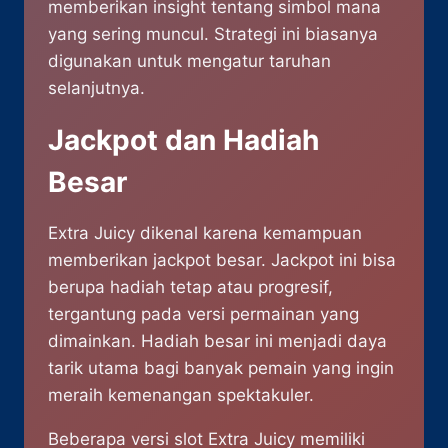
memberikan insight tentang simbol mana
yang sering muncul. Strategi ini biasanya
digunakan untuk mengatur taruhan
selanjutnya.
Jackpot dan Hadiah
Besar
Extra Juicy dikenal karena kemampuan
memberikan jackpot besar. Jackpot ini bisa
berupa hadiah tetap atau progresif,
tergantung pada versi permainan yang
dimainkan. Hadiah besar ini menjadi daya
tarik utama bagi banyak pemain yang ingin
meraih kemenangan spektakuler.
Beberapa versi slot Extra Juicy memiliki