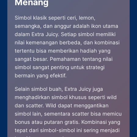
Menang
Simbol klasik seperti ceri, lemon,
semangka, dan anggur adalah ikon utama
dalam Extra Juicy. Setiap simbol memiliki
nilai kemenangan berbeda, dan kombinasi
tertentu bisa memberikan hadiah yang
sangat besar. Pemahaman tentang nilai
simbol sangat penting untuk strategi
bermain yang efektif.
Selain simbol buah, Extra Juicy juga
menghadirkan simbol khusus seperti wild
dan scatter. Wild dapat menggantikan
simbol lain, sementara scatter bisa memicu
bonus atau putaran gratis. Kombinasi yang
tepat dari simbol-simbol ini sering menjadi