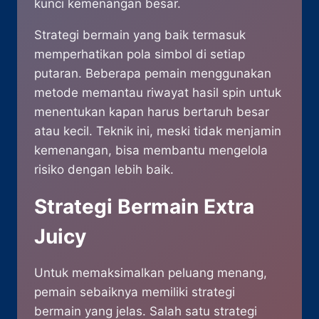
kunci kemenangan besar.
Strategi bermain yang baik termasuk
memperhatikan pola simbol di setiap
putaran. Beberapa pemain menggunakan
metode memantau riwayat hasil spin untuk
menentukan kapan harus bertaruh besar
atau kecil. Teknik ini, meski tidak menjamin
kemenangan, bisa membantu mengelola
risiko dengan lebih baik.
Strategi Bermain Extra
Juicy
Untuk memaksimalkan peluang menang,
pemain sebaiknya memiliki strategi
bermain yang jelas. Salah satu strategi