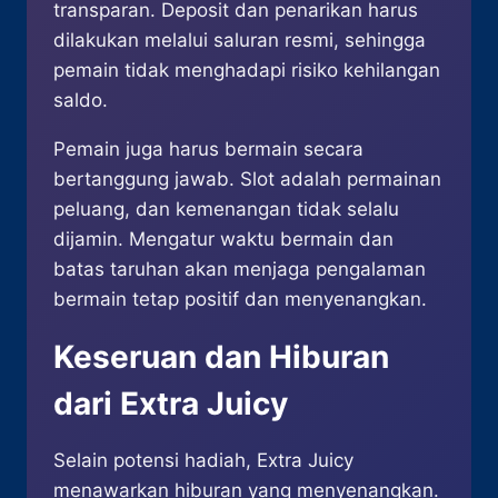
transparan. Deposit dan penarikan harus
dilakukan melalui saluran resmi, sehingga
pemain tidak menghadapi risiko kehilangan
saldo.
Pemain juga harus bermain secara
bertanggung jawab. Slot adalah permainan
peluang, dan kemenangan tidak selalu
dijamin. Mengatur waktu bermain dan
batas taruhan akan menjaga pengalaman
bermain tetap positif dan menyenangkan.
Keseruan dan Hiburan
dari Extra Juicy
Selain potensi hadiah, Extra Juicy
menawarkan hiburan yang menyenangkan.