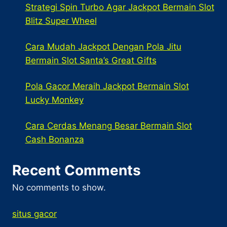
Strategi Spin Turbo Agar Jackpot Bermain Slot
Blitz Super Wheel
Cara Mudah Jackpot Dengan Pola Jitu
Bermain Slot Santa’s Great Gifts
Pola Gacor Meraih Jackpot Bermain Slot
Lucky Monkey
Cara Cerdas Menang Besar Bermain Slot
Cash Bonanza
Recent Comments
No comments to show.
situs gacor