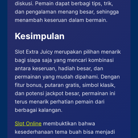
diskusi. Pemain dapat berbagi tips, trik,
dan pengalaman menang besar, sehingga
menambah keseruan dalam bermain.
Kesimpulan
Slot Extra Juicy merupakan pilihan menarik
bagi siapa saja yang mencari kombinasi
antara keseruan, hadiah besar, dan
permainan yang mudah dipahami. Dengan
fitur bonus, putaran gratis, simbol klasik,
dan potensi jackpot besar, permainan ini
terus menarik perhatian pemain dari
berbagai kalangan.
Slot Online
membuktikan bahwa
kesederhanaan tema buah bisa menjadi