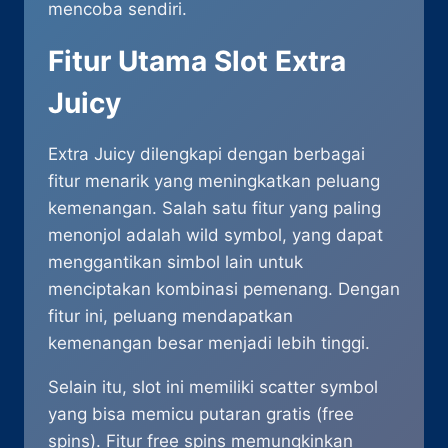
mencoba sendiri.
Fitur Utama Slot Extra
Juicy
Extra Juicy dilengkapi dengan berbagai
fitur menarik yang meningkatkan peluang
kemenangan. Salah satu fitur yang paling
menonjol adalah wild symbol, yang dapat
menggantikan simbol lain untuk
menciptakan kombinasi pemenang. Dengan
fitur ini, peluang mendapatkan
kemenangan besar menjadi lebih tinggi.
Selain itu, slot ini memiliki scatter symbol
yang bisa memicu putaran gratis (free
spins). Fitur free spins memungkinkan