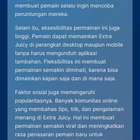
membuat pemain selalu ingin mencoba
peruntungan mereka.
Selain itu, aksesibilitas permainan ini juga
tinggi. Pemain dapat memainkan Extra
Juicy di perangkat desktop maupun mobile
tanpa harus mengunduh aplikasi
tambahan. Fleksibilitas ini membuat
permainan semakin diminati, karena bisa
dimainkan kapan saja dan di mana saja.
Faktor sosial juga memengaruhi
popularitasnya. Banyak komunitas online
yang membahas tips, trik, dan pengalaman
menang di Extra Juicy. Hal ini membuat
permainan semakin viral dan meningkatkan
rasa penasaran pemain baru untuk