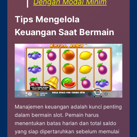
Dengan Modal Minim
Tips Mengelola
Keuangan Saat Bermain
Manajemen keuangan adalah kunci penting
dalam bermain slot. Pemain harus
menentukan batas harian dan total saldo
yang siap dipertaruhkan sebelum memulai