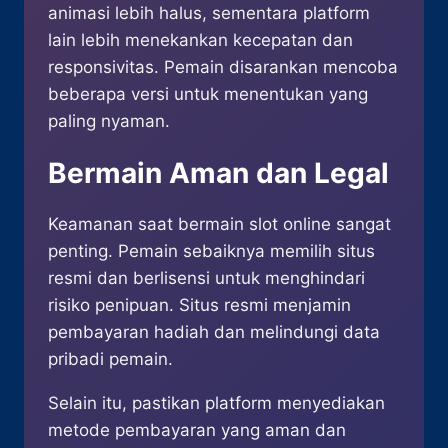
animasi lebih halus, sementara platform
lain lebih menekankan kecepatan dan
responsivitas. Pemain disarankan mencoba
beberapa versi untuk menentukan yang
paling nyaman.
Bermain Aman dan Legal
Keamanan saat bermain slot online sangat
penting. Pemain sebaiknya memilih situs
resmi dan berlisensi untuk menghindari
risiko penipuan. Situs resmi menjamin
pembayaran hadiah dan melindungi data
pribadi pemain.
Selain itu, pastikan platform menyediakan
metode pembayaran yang aman dan