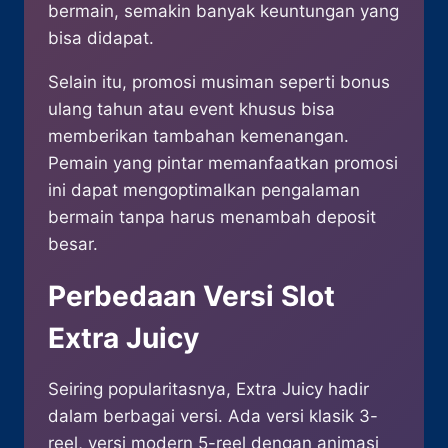
bermain, semakin banyak keuntungan yang
bisa didapat.
Selain itu, promosi musiman seperti bonus
ulang tahun atau event khusus bisa
memberikan tambahan kemenangan.
Pemain yang pintar memanfaatkan promosi
ini dapat mengoptimalkan pengalaman
bermain tanpa harus menambah deposit
besar.
Perbedaan Versi Slot
Extra Juicy
Seiring popularitasnya, Extra Juicy hadir
dalam berbagai versi. Ada versi klasik 3-
reel, versi modern 5-reel dengan animasi