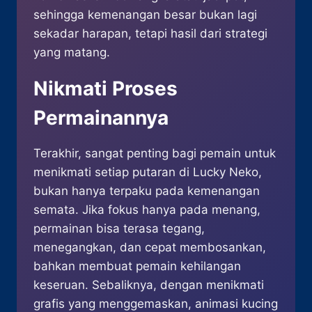
sehingga kemenangan besar bukan lagi
sekadar harapan, tetapi hasil dari strategi
yang matang.
Nikmati Proses
Permainannya
Terakhir, sangat penting bagi pemain untuk
menikmati setiap putaran di Lucky Neko,
bukan hanya terpaku pada kemenangan
semata. Jika fokus hanya pada menang,
permainan bisa terasa tegang,
menegangkan, dan cepat membosankan,
bahkan membuat pemain kehilangan
keseruan. Sebaliknya, dengan menikmati
grafis yang menggemaskan, animasi kucing