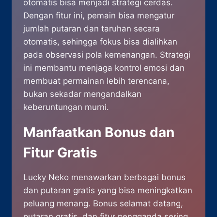
otomatis bisa menjadi strategi cerdas.
Dengan fitur ini, pemain bisa mengatur
jumlah putaran dan taruhan secara
otomatis, sehingga fokus bisa dialihkan
pada observasi pola kemenangan. Strategi
ini membantu menjaga kontrol emosi dan
membuat permainan lebih terencana,
bukan sekadar mengandalkan
keberuntungan murni.
Manfaatkan Bonus dan
Fitur Gratis
Lucky Neko menawarkan berbagai bonus
dan putaran gratis yang bisa meningkatkan
peluang menang. Bonus selamat datang,
putaran gratis, dan fitur pengganda sering