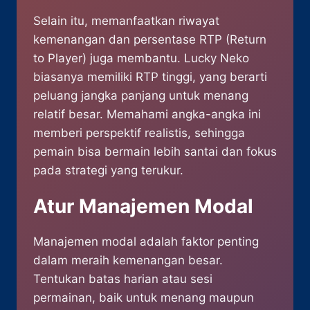
Selain itu, memanfaatkan riwayat
kemenangan dan persentase RTP (Return
to Player) juga membantu. Lucky Neko
biasanya memiliki RTP tinggi, yang berarti
peluang jangka panjang untuk menang
relatif besar. Memahami angka-angka ini
memberi perspektif realistis, sehingga
pemain bisa bermain lebih santai dan fokus
pada strategi yang terukur.
Atur Manajemen Modal
Manajemen modal adalah faktor penting
dalam meraih kemenangan besar.
Tentukan batas harian atau sesi
permainan, baik untuk menang maupun